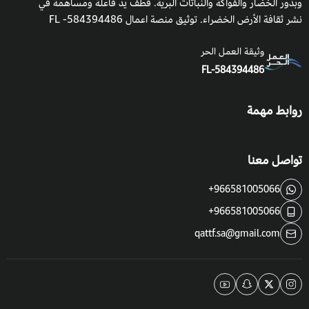
وبذور الخضار والفواكة والنباتات البرية. قطف يدٌ فاعلة ومساهمة في
نشر ثقافة الأرض الخضراء. توثيق منصة اعمال 584394486- FL
وثيقة العمل الحر
FL-584394486
روابط مهمة
تواصل معنا
+966581005066
+966581005066
qattf.sa@gmail.com