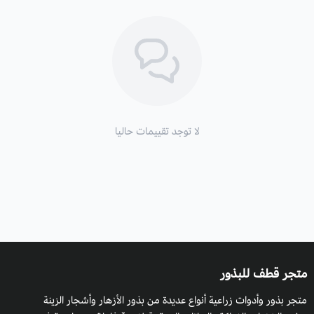
لا توجد تقييمات حاليا
متجر قطف للبذور
متجر بذور وأدوات زراعية أنواع عديدة من بذور الأزهار وأشجار الزينة