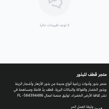
لا توجد تقييمات حاليا
متجر قطف للبذور
متجر بذور وأدوات زراعية أنواع عديدة من بذور الأزهار وأشجار الزينة
وبذور الخضار والفواكة والنباتات البرية. قطف يدٌ فاعلة ومساهمة في
نشر ثقافة الأرض الخضراء. توثيق منصة اعمال 584394486- FL
وثيقة العمل الحر