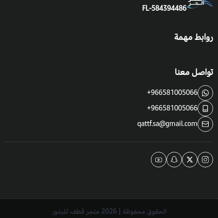
FL-584394486
روابط مهمة
تواصل معنا
+966581005066
+966581005066
qattf.sa@gmail.com
الحقوق محفوظة | 2026
متجر قطف للبذور