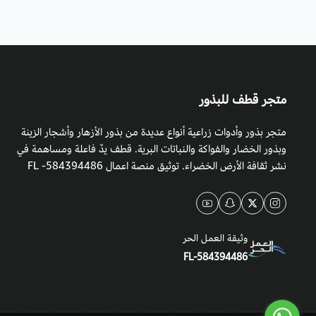
متجر قطف للبذور
متجر بذور وأدوات زراعية أنواع عديدة من بذور الأزهار وأشجار الزينة
وبذور الخضار والفواكة والنباتات البرية. قطف يدٌ فاعلة ومساهمة في
نشر ثقافة الأرض الخضراء. توثيق منصة اعمال 584394486- FL
وثيقة العمل الحر
FL-584394486