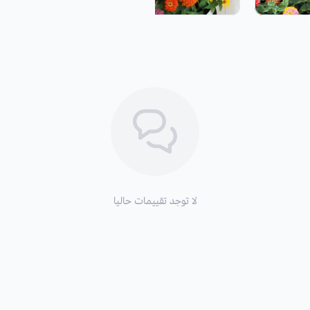
طريقة السقي
: في الاستنبات فهي تحتاج
ذلك في الطقس الحار ، لا تبخل عليها ب
الطقس ورطوبة التربة، والظروف المناخية
التعرض للشمس
: الشمس الكاملة.
التكاثر:
بالبذور.
موعد الزراعة:
من شهر مارس حتى مايو عند
لا توجد تقييمات حاليا
الحديقة بعد أن يصبح ارتفاعها من 5-8 سم.
المناخية داخل البيوت المحمية.
موعد التزهير
: من شهر يونيو إلى فصل ا
الأزهار:
يتراوح قطر الأزهار من 2 سم إلى 12 سم