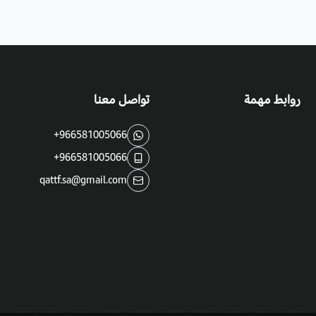
فوائد واستخدامات
زينيا
:
تستخدم للزينة ؛ كما أنها تعمل علي جذب 
والطماطم .
روابط مهمة
تواصل معنا
الأمراض:
+966581005066
زينيا مقاومة، ومع ذلك فإنه كثيرا ما
تخض
+966581005066
qattf.sa@gmail.com