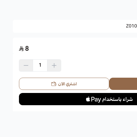
Z010
فاة ومن ذلك جاءت تسميتها بزهرة السلحفاة، تميل إلى اللون الأبيض
8
اء.
اشتري الآن
وتتكيف مع التربة الحمضية والقلوية.
ى سقي جيد بعد نباتها يكون الري متوسطاً.