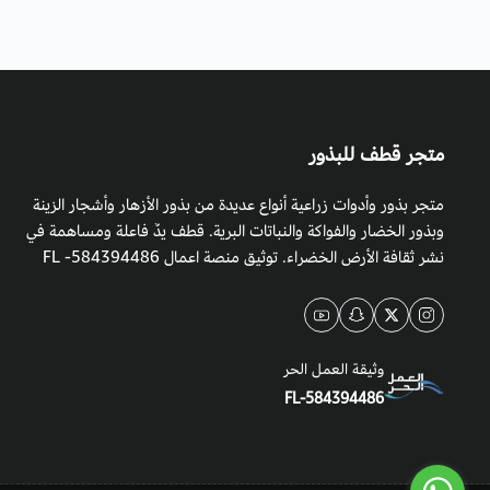
متجر قطف للبذور
متجر بذور وأدوات زراعية أنواع عديدة من بذور الأزهار وأشجار الزينة
وبذور الخضار والفواكة والنباتات البرية. قطف يدٌ فاعلة ومساهمة في
نشر ثقافة الأرض الخضراء. توثيق منصة اعمال 584394486- FL
وثيقة العمل الحر
FL-584394486