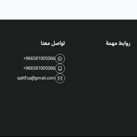
روابط مهمة
تواصل معنا
+966581005066
+966581005066
qattf.sa@gmail.com