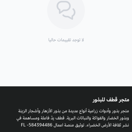
الالتهابات.
الظروف المناسبة للزراعة :
لا توجد تقييمات حاليا
يزرع القنبيط في شهري إبريل ومايو، ويتحمل درجات الحرارة
المنخفضة، وتتم زراعته في معظم الأراضي، خصوصا عندما تكون
خصبة وجيدة الصرف.
من انسب الاراضي المستخدمة لزراعته الاراضي الثقيلة، كما يمكن
زراعته في الأراضي الخفيفة إذا توفرت بها مادة الدبال.
ولا ينصح بزراعته في الأراضي شديدة القلوية.
متجر قطف للبذور
متجر بذور وأدوات زراعية أنواع عديدة من بذور الأزهار وأشجار الزينة
وبذور الخضار والفواكة والنباتات البرية. قطف يدٌ فاعلة ومساهمة في
نشر ثقافة الأرض الخضراء. توثيق منصة اعمال 584394486- FL