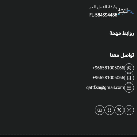
وثيقة العمل الحر
FL-584394486
روابط مهمة
تواصل معنا
+966581005066
+966581005066
qattf.sa@gmail.com