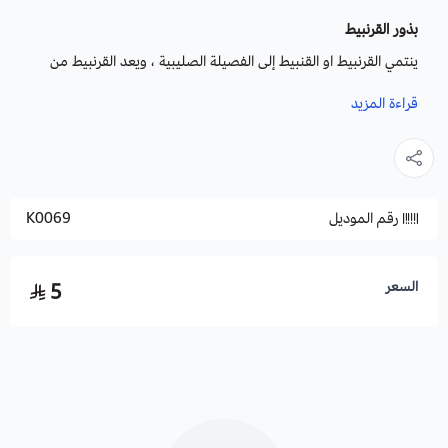
بذور القرنبيط
ينتمي القرنبيط او القنبيط إلى الفصيلة الصليبية ، ويعد القرنبيط من
النباتات ثنائيّة الحول، ويستطيع تحمل درجة الحرارة المنخفضة.
قراءة المزيد
هو نبات غني بالمواد الكبريتية ويحتوي على نسبة عالية من الألياف
التي تساعد على بناء أمعاء صحية.
رقم الموديل
K0069
الفوائد :
له عدة فوائد منها:
السعر
5
· تعزيز عملية الهضم ومكافحة السرطانات.
· ويعمل على تقوية العظام وتحسين الدورة الدموية.
· والقرنبيط من المصادر الجيّدة لفيتامين ج وفيتامين ك ، والألياف
الغذائيّة.
· يُعدّ القرنبيط مصدراً جيّداً لمُضادّات الأكسدة التي تحمي الخلايا من