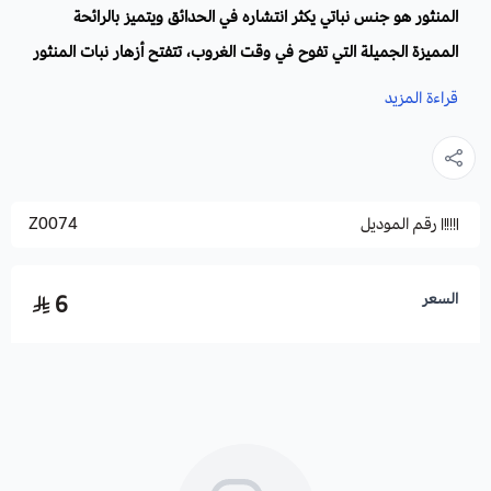
المنثور هو جنس نباتي يكثر انتشاره في الحدائق ويتميز بالرائحة
المميزة الجميلة التي تفوح في وقت الغروب، تتفتح أزهار نبات المنثور
بغزارة في الصيف.
قراءة المزيد
وتنتج سيقانًا رفيعة (ارتفاعها من 25 إلى 75 سم) مغطاة بمجموعات
جميلة من الزهور التى تتراوح ألوانها من الأبيض النقي إلى الأرجواني،
بما في ذلك جميع درجات اللون الوردي وهي خيار مثالي للوضع في
رقم الموديل
Z0074
الحدائق و شرفات المنازل، ولا يتطلب سوى القليل من العناية.
المنثور هو نبات سنوي أو معمر ولكنه يعامل كنبات سنوي بسبب
خصائصه الزراعية.
السعر
6
الاسم العلمي
: Matthiola
الفصيلة:
الصليبية.
الموطن الأصلي:
من إسبانيا إلى غرب تركيا، وجزيرة قبرص ومصر
وشبه الجزيرة العربية.