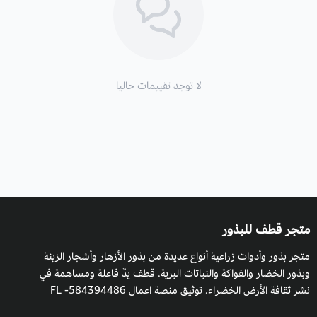
أسماء أخري:
ماتيولا.
التكاثر:
بالبذور.
الارتفاع
: له سيقان يبلغ ارتفاعها من 25 إلى 75 سم.
لا توجد تقييمات حاليا
زراعة المنثور والظروف البيئية:
التربة والسماد
: تربة خصبة ومحايدة إلى حد ما، جيدة التصريف و
باردة.
السقي
: يكون بانتظام على حسب جفاف التربة، وخصوصا في الصيف.
التعرض للشمس:
هذا النوع من النبات يفضل التعرض للشمس
متجر قطف للبذور
الكاملة مما يسمح لها بالنمو والتزهير بغزارة.
متجر بذور وأدوات زراعية أنواع عديدة من بذور الأزهار وأشجار الزينة
وبذور الخضار والفواكة والنباتات البرية. قطف يدٌ فاعلة ومساهمة في
موعد الزراعة:
في فصل الربيع.
نشر ثقافة الأرض الخضراء. توثيق منصة اعمال 584394486- FL
موعد التزهير
: يونيو وسبتمبر.