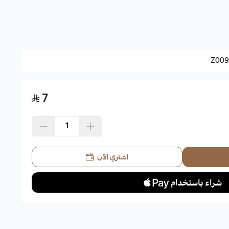
 و البعض الاخر يعتبر من الحوليات الصيفية التي تزدهر زراعتها من شهر
Z009
7
نوب البرازيل و ايضا الارجنتين.
مر.
اشتري الآن
بيع حتى بداية موسم الصقيع في الخريف و يمكن أن يزهر أيضا في فصل