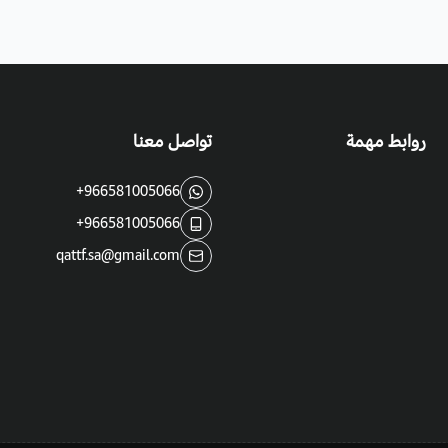
روابط مهمة
تواصل معنا
+966581005066
+966581005066
qattf.sa@gmail.com