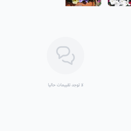
بذور هذا النبات صغيرة جدًا، لذا قم با
بالتربة ثم سقيها يوميا حتى تورق، حافظ
الشتلات يمكن أن تنمو في درجات حرارة
التعرض
التربة جيدة التصريف.
الوقت المفضل للزراعة:
يفضل زراعتها ف
الري
: 3 مرات في الاسبوع.
لا توجد تقييمات حاليا
التسميد
: تحتاج الي سماد سائل متوازن 
الشهر فقط.
فوائدها
: تستخدم للزينة ،حيث يتم زرا