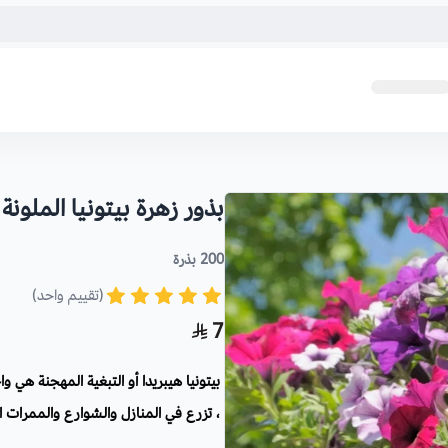
بذور زهرة بيتونيا الملونة
200 بذرة
(تقييم واحد)
7
بيتونيا هيبريدا أو التبغية المهجنة هي وا
، تزرع في المنازل والشوارع والممرات ا
زهورها الجميلة المتعددة الألوان.