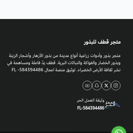
متجر قطف للبذور
متجر بذور وأدوات زراعية أنواع عديدة من بذور الأزهار وأشجار الزينة
وبذور الخضار والفواكة والنباتات البرية. قطف يدٌ فاعلة ومساهمة في
نشر ثقافة الأرض الخضراء. توثيق منصة اعمال 584394486- FL
وثيقة العمل الحر
FL-584394486