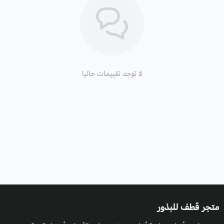
التكاثر
: بالبذور.
لا توجد تقييمات حاليا
متجر قطف للبذور