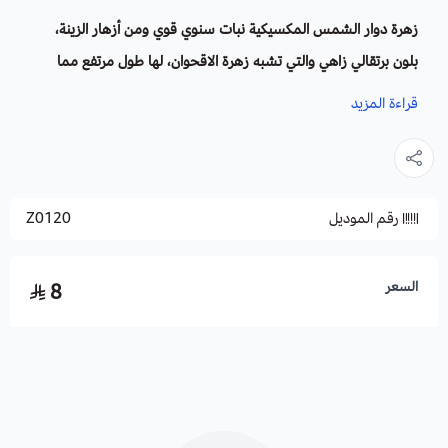
زهرة دوار الشمس المكسيكية نبات سنوي قوي ومن أزهار الزينة،
بلون برتقالي زاهي والتي تشبه زهرة الاقحوان، لها طول مرتفع مما
يعطي جمالاً ساحراً في الحدائق والمنتزهات، تتميز بسهلة وسريعة
قراءة المزيد
النمو، وجاذبة للفراشات والنحل كمصدر للرحيق.
الأزهار
: لها أزهار كبيرة مع بتلات برتقالية اللون
رقم الموديل
Z0120
الأوراق
: لها أوراق خشنة خضراء على شكل قلب رمحي.
الارتفاع
: يصل طوله 1.8 متراً.
السعر
8
زراعة زهرة دوار الشمس المكسيكية والظروف البيئية:
موعد الزراعة:
تزرع في الاوقات المعتدلة من العام.
موعد التزهير:
في فصل الربيع.
التربة
: يفضل تربة جيدة التصريف، تتكيف مع جميع أنواع التربة،
التعرض للشمس:
يحتاج إلى شمس كاملة.