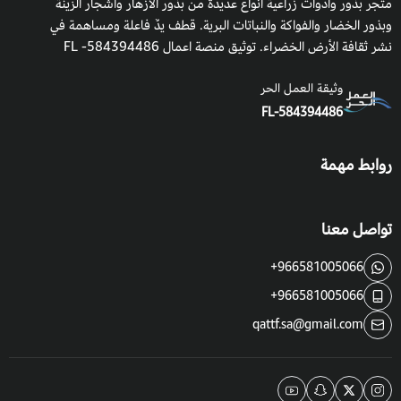
متجر بذور وأدوات زراعية أنواع عديدة من بذور الأزهار وأشجار الزينة
وبذور الخضار والفواكة والنباتات البرية. قطف يدٌ فاعلة ومساهمة في
نشر ثقافة الأرض الخضراء. توثيق منصة اعمال 584394486- FL
وثيقة العمل الحر
FL-584394486
روابط مهمة
تواصل معنا
+966581005066
+966581005066
qattf.sa@gmail.com