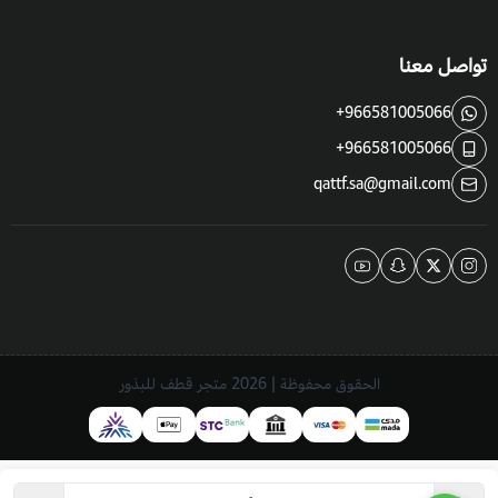
تواصل معنا
+966581005066
+966581005066
qattf.sa@gmail.com
الحقوق محفوظة | 2026
متجر قطف للبذور