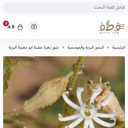
0
0
متجر قطف للبذور
الرئيسية
البذور البرية والموسمية
بذور زهرة عشبة ابو دهينة البرية