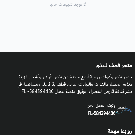
لا توجد تقييمات حاليا
متجر قطف للبذور
متجر بذور وأدوات زراعية أنواع عديدة من بذور الأزهار وأشجار الزينة
وبذور الخضار والفواكة والنباتات البرية. قطف يدٌ فاعلة ومساهمة في
نشر ثقافة الأرض الخضراء. توثيق منصة اعمال 584394486- FL
وثيقة العمل الحر
FL-584394486
روابط مهمة