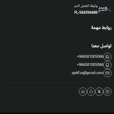
وثيقة العمل الحر
FL-584394486
روابط مهمة
تواصل معنا
+966581005066
+966581005066
qattf.sa@gmail.com