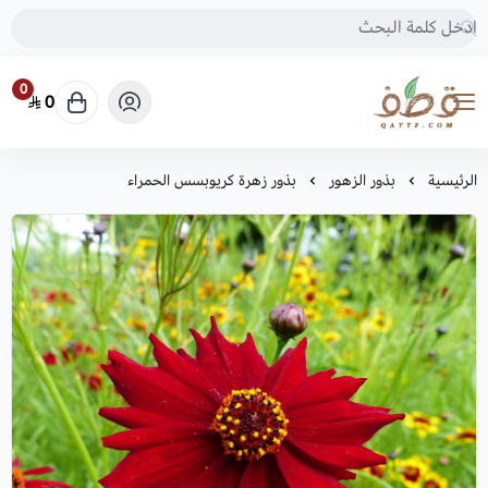
0
0
متجر قطف للبذور
الرئيسية
بذور الزهور
بذور زهرة كريوبسس الحمراء