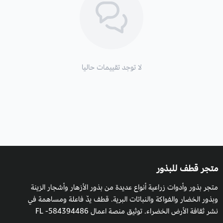
لا توجد تقييمات حاليا
متجر قطف للبذور
متجر بذور وأدوات زراعية أنواع عديدة من بذور الأزهار وأشجار الزينة
وبذور الخضار والفواكة والنباتات البرية. قطف يدٌ فاعلة ومساهمة في
نشر ثقافة الأرض الخضراء. توثيق منصة اعمال 584394486- FL