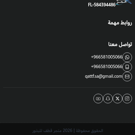
FL-584394486
يروى باعتدال في مرحلة الانبات الأولى ثم يخفف السقي مع مراعاة
حالة الطقس ورطوبة التربة، والظروف المناخية لزهرة كوريوبسس.
روابط مهمة
التعرض للشمس:
تفضل التعرض الكامل للشمس، ويمكن أن تنمو
تواصل معنا
في أماكن ظليلة جزئياً.
التكاثر
: بالبذور.
+966581005066
+966581005066
موعد الزراعة
:
qattf.sa@gmail.com
في فصل الربيع، ويمكن زراعة زهرة كوريوبسس في أي وقت من
السنة في غير هذه الأجواء والظروف المناخية داخل البيوت المحمية.
موعد التزهير:
يتميز كوريوبسس بطول مدة موسمه وإزهاره فهو يزهر
من أوائل الصيف حتى فصل الخريف.
الحقوق محفوظة | 2026
متجر قطف للبذور
فوائد زهرة كوريوبسس: