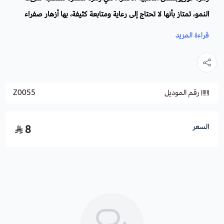
النمو، تمتاز بأنها لا تحتاج إلى رعاية ومتابعة كثيفة، بها أزهار صفراء
نابضة بالحياة وفيرة تعيش لموسم طويل، وسيقانها طويلة خضراء
قراءة المزيد
لامعة، تعشقها الفراشات والنحل.
الاسم العلمي:
Coreopsis Tinctoria
رقم الموديل
Z0055
أسماء أخرى
: نواة اللب . كاليوبسس.
العائلة:
أستراسيا.
الموطن الأصلي:
كندا ، المكسيك، الولايات المتحدة الامريكية.
السعر
8
الأزهار:
لها بتلات مقسمة رقيقة ثنائية اللون زاهية الجمال فهي صفراء
ذهبية ومركزها قرص بني محمر تشبه الاقحوان في شكلها.
الأوراق:
زوجية رمحية مسننة، صغيرة الحجم.
الارتفاع
: 30-100 سم.