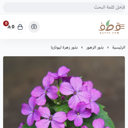
0
0
متجر قطف للبذور
الرئيسية
بذور الزهور
بذور زهرة ليوناريا