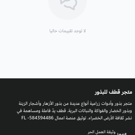
التعرض للشمس
: الشمس الكاملة إلى الظل الجزئي.
التكاثر:
بالبذور.
لا توجد تقييمات حاليا
موعد الزراعة:
في فصل الربيع، ويمكن زراعتها في أي وقت من السنة
في غير هذه الأجواء والظروف المناخية داخل البيوت المحمية.
موعد التزهير
: في فصل الربيع، والصيف.
فوائد واستخدامات
للزينة وتجميل الحدائق وبوكيهات الورد.
متجر قطف للبذور
تنستخدم في تنسيق الزهور المجففة.
متجر بذور وأدوات زراعية أنواع عديدة من بذور الأزهار وأشجار الزينة
وبذور الخضار والفواكة والنباتات البرية. قطف يدٌ فاعلة ومساهمة في
نشر ثقافة الأرض الخضراء. توثيق منصة اعمال 584394486- FL
وثيقة العمل الحر