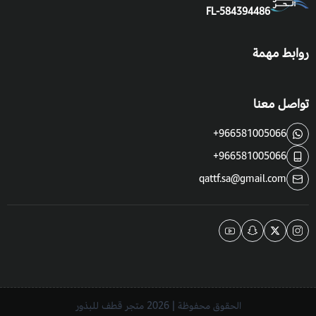
FL-584394486
روابط مهمة
تواصل معنا
+966581005066
+966581005066
qattf.sa@gmail.com
الحقوق محفوظة | 2026
متجر قطف للبذور