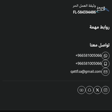
وثيقة العمل الحر
FL-584394486
التعرض للشمس:
هذا النبات يحتاج الى التعرض للشمس الكاملة
وهذا للحصول على اكبر عدد من الازهار.
روابط مهمة
درجة حموضة التربة: التربة المحايدة الى القلوية قليلا.
قم بإزالة أي حشائش أو ازهار تالفة أثناء نمو النباتات.
تواصل معنا
+966581005066
+966581005066
qattf.sa@gmail.com