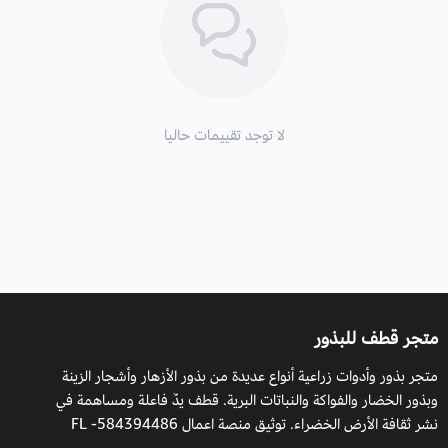
موسم التزهير
وظهور الأوراق: في اواخر الربيع , الخريف , الصيف.
الارتفاع
: يمكن أن يصل حتى 75 سم.
الإكثار
: عن طريق البذور.
لا توجد تقييمات حاليا
الأزهار
: ازهار هذا النبات ليست جميلة فحسب بل أنها صالحة للأكل
ايضا, و اكثر أنواع ازهار سنتوريا كيانوس شهرة هي الأزهار ذات اللون
الازرق ولكنها تأتي أيضا باللون الابيض و الخزامي او البنفسجي و حتى
الوردي والاحمر.
التربة والسماد
: يجب أن تكون رطبة، ولكن نقطة أساسية وهي أن تكون
متجر قطف للبذور
جيدة التصريف حتى لا يتعفن النبات خاصة
متجر بذور وأدوات زراعية أنواع عديدة من بذور الأزهار وأشجار الزينة
السقي
: تسفى النباتات كلما لزم الأمر للحفاظ على رطوبة التربة خلال
وبذور الخضار والفواكة والنباتات البرية. قطف يدٌ فاعلة ومساهمة في
فصلي الربيع والصيف، حيث سيؤدي ذلك إلى إطالة فترة الإزهار.الماء
نشر ثقافة الأرض الخضراء. توثيق منصة اعمال 584394486- FL
ضروري للحفاظ على صحة النبات.