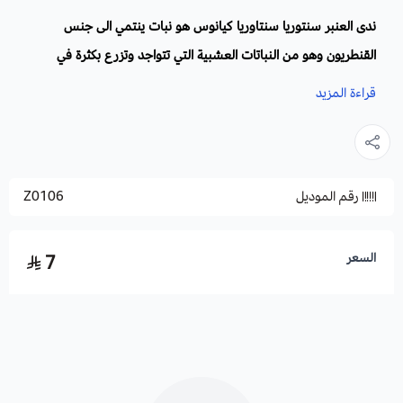
ندى العنبر سنتوريا سنتاوريا كيانوس هو نبات ينتمي الى جنس
القنطريون وهو من النباتات العشبية التي تتواجد وتزرع بكثرة في
حقول الذرة، حيث تجدب الأزهار النحل والفراشات وغيرها من
قراءة المزيد
الحشرات.
الاسم العلمي:
centaurea cyanus
رقم الموديل
Z0106
الفصيلة
: ينتمي نبات سنتوريا كيانوس الى الفصيلة النجمية.
أسماء أخرى:
أزهار الذرة، وردة الذرة، حصلت على هذا الاسم لأنها
تنمو بكثرة في حقول الذرة، ندى العنبر، ترنشاه، ازرار البكالوريوس،
السعر
7
القنطريون العنبري، نبات المنجل.
الموطن الأصلي:
على الرغم من ان نبات ازهار الذرة موطنها الأصلي
أوروبا , الا انه يمكن زراعتها في الجزيرة العربية.
وقت زراعتها:
في فصل الربيع من شهر مارس إلى مايو.