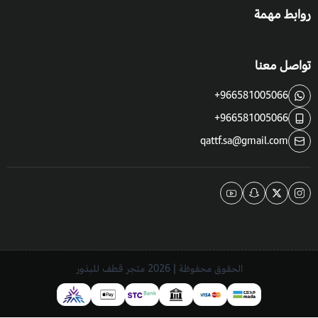
روابط مهمة
تواصل معنا
+966581005066
+966581005066
qattf.sa@gmail.com
الحقوق محفوظة | 2026
متجر قطف للبذور