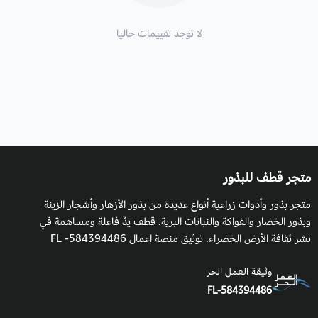
لا توجد تقييمات حاليا
متجر قطف للبذور
متجر بذور وأدوات زراعية أنواع عديدة من بذور الأزهار وأشجار الزينة
وبذور الخضار والفواكة والنباتات البرية. قطف يدٌ فاعلة ومساهمة في
نشر ثقافة الأرض الخضراء. توثيق منصة اعمال 584394486- FL
وثيقة العمل الحر
FL-584394486