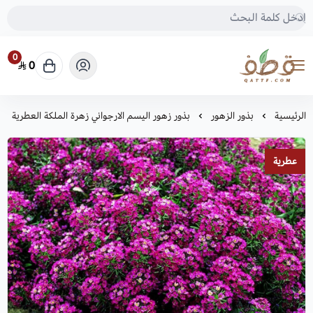
0
0
متجر قطف للبذور
الرئيسية
بذور الزهور
بذور زهور اليسم الارجواني زهرة الملكة العطرية
عطرية