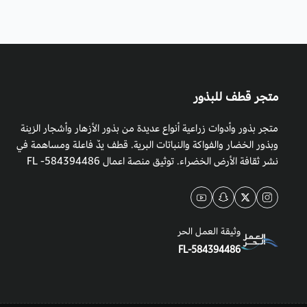
متجر قطف للبذور
متجر بذور وأدوات زراعية أنواع عديدة من بذور الأزهار وأشجار الزينة
وبذور الخضار والفواكة والنباتات البرية. قطف يدٌ فاعلة ومساهمة في
نشر ثقافة الأرض الخضراء. توثيق منصة اعمال 584394486- FL
وثيقة العمل الحر
FL-584394486