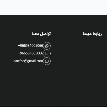
روابط مهمة
تواصل معنا
+966581005066
+966581005066
qattf.sa@gmail.com