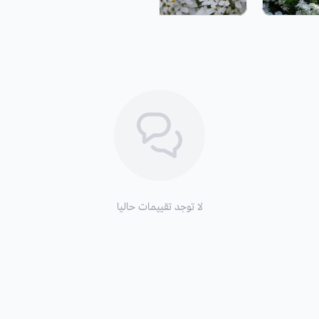
المناخية داخل البيوت المحمية.
موعد التزهير
: في الربيع والصيف.
فوائد واستخدامات:
تزرع على حواف الحديقة، والمنتزهات وال
زراعة زهور ايبيريس
والظروف البيئية:
التربة والسماد:
متسامحة مع أي نوع من ا
طريقة السقي
: السقي المنظم مع مراعاة 
لا توجد تقييمات حاليا
التعرض للشمس
: الشمس الكاملة.
التكاثر:
بالبذور.