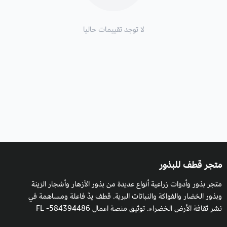
لا توجد تقييمات حاليا
متجر قطف للبذور
متجر بذور وأدوات زراعية أنواع عديدة من بذور الأزهار وأشجار الزينة
وبذور الخضار والفواكة والنباتات البرية. قطف يدٌ فاعلة ومساهمة في
نشر ثقافة الأرض الخضراء. توثيق منصة اعمال 584394486- FL