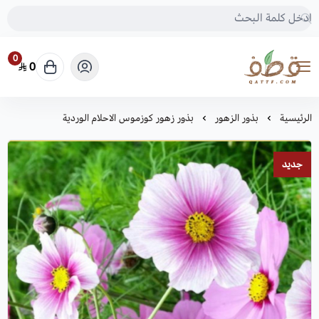
0
0
متجر قطف للبذور
الرئيسية
بذور الزهور
بذور زهور كوزموس الاحلام الوردية
جديد