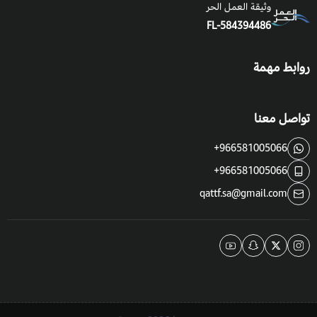
وثيقة العمل الحر
FL-584394486
روابط مهمة
تواصل معنا
+966581005066
+966581005066
qattf.sa@gmail.com