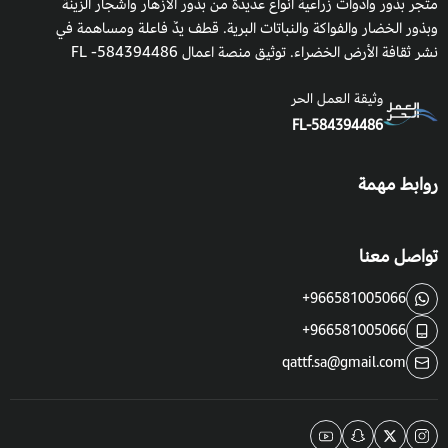
متجر بذور وأدوات زراعية أنواع عديدة من بذور الأزهار وأشجار الزينة
وبذور الخضار والفواكة والنباتات البرية. قطف يدٌ فاعلة ومساهمة في
نشر ثقافة الأرض الخضراء. توثيق منصة اعمال 584394486- FL
وثيقة العمل الحر
FL-584394486
روابط مهمة
تواصل معنا
+966581005066
+966581005066
qattf.sa@gmail.com