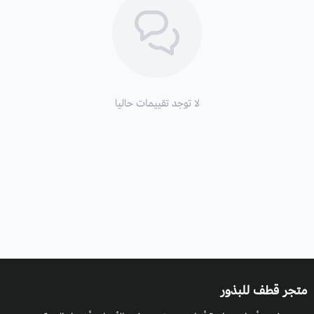
حالة الطقس ورطوبة التربة، والظروف المناخية للنبات.
التعرض للشمس:
تحتاج إلى شمس كاملة.
التكاثر
: بالبذور.
لا توجد تقييمات حاليا
متجر قطف للبذور