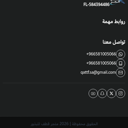
FL-584394486
روابط مهمة
تواصل معنا
+966581005066
+966581005066
qattf.sa@gmail.com
الحقوق محفوظة | 2026
متجر قطف للبذور