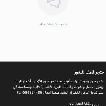
يكون بداية من شهر أكتوبر.
موعد التزهير:
في فضل الربيع.
التربة
: ينمو السوسن في التربة الرملية وكذلك الطينية
لا توجد تقييمات حاليا
التعرض للشمس:
يفضل السوسن ثمان ساعات على الأقل مشمسة
لتزهر وتنمو بشكل جيد.
التكاثر
: بالبذور.
متجر قطف للبذور
متجر بذور وأدوات زراعية أنواع عديدة من بذور الأزهار وأشجار الزينة
وبذور الخضار والفواكة والنباتات البرية. قطف يدٌ فاعلة ومساهمة في
نشر ثقافة الأرض الخضراء. توثيق منصة اعمال 584394486- FL
وثيقة العمل الحر