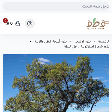
0
0
متجر قطف للبذور
الرئيسية
بذور الأشجار
بذور أشجار الظل والزينة
بذور شجرة استركوليا . رجل البطة