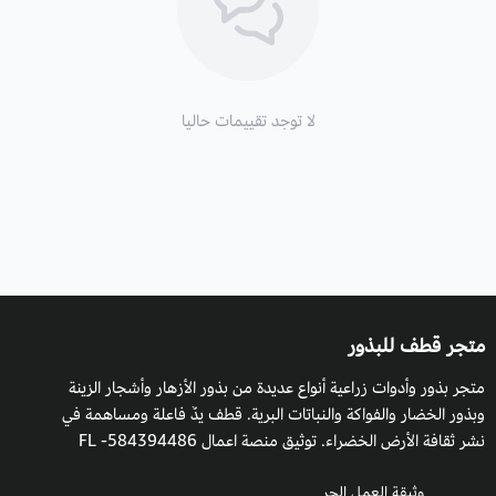
هذه الأجواء والظروف المناخية داخل البيوت المحمية.
تحتاج البذور إلى تنقيع لمدة 24 ساعة قبل زراعتها.
التربة والسماد:
لا توجد تقييمات حاليا
يمكن زراعة استركوليا رجل البطة في التربة الطينية والرملية جيدة
التصريف، ويفضل أن تكون التربة حيادية معتدلة، تسمد مرتين في
العام وقت الربيع والشتاء.
طريقة السقي
:
ولأن شجرة استركوليا رجل البطة تتحمل الجفاف فهي لا تحتاج إلى
متجر قطف للبذور
الري الكثير، لا تحتاج إلى ري كثير سوى مرحلة الانبات الأولى مع مراعاة
متجر بذور وأدوات زراعية أنواع عديدة من بذور الأزهار وأشجار الزينة
حالة الطقس ورطوبة التربة، والظروف المناخية للنبات.
وبذور الخضار والفواكة والنباتات البرية. قطف يدٌ فاعلة ومساهمة في
نشر ثقافة الأرض الخضراء. توثيق منصة اعمال 584394486- FL
التعرض للشمس
: تحتاج إلى تعرض كامل للشمس.
وثيقة العمل الحر