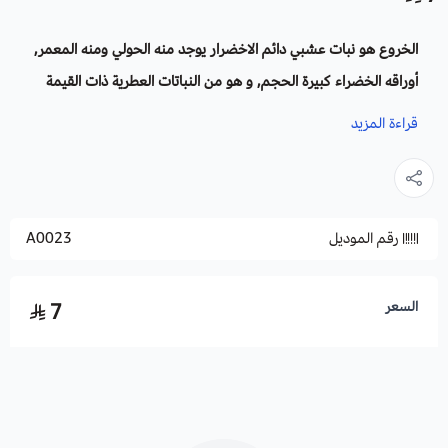
الخروع هو نبات عشبي دائم الاخضرار يوجد منه الحولي ومنه المعمر,
أوراقه الخضراء كبيرة الحجم, و هو من النباتات العطرية ذات القيمة
الاقتصادية الكبيرة حيث يستعمل كعلاج طبي في العديد من الأمراض
قراءة المزيد
الجلدية و العضوية و هو ينمو في المناخات المعتدلة.
يتواجد بشكل شائع في البرية على طول ضفاف الأنهار، ومجاري الأنهار
في المناطق المنخفضة، وهي مصدر أحد أفضل الزيوت الطبيعية في
رقم الموديل
A0023
الطبيعة، وهو زيت الخروع.
الاسم باللاتينية
: Castor Beans
السعر
7
الاسم العلمي لنبات الخروع
: Ricinus communis
العائلة
: euphorbiaceae
الموطن الأصلي للخروع
: يعود موطن نبات الخروع الى شرق إفريقيا
الاستوائية في دولة إثيوبيا و لكن تم تجنيسها في المناخات الاستوائية