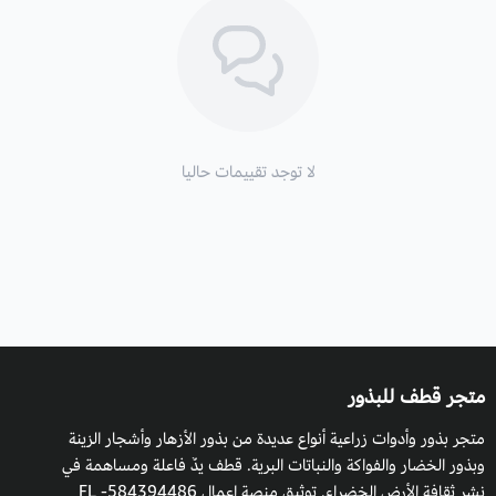
و شبه الاستوائية في جميع أنحاء العالم.
ارتفاعه
: الحولي قصير نوعا ما حيث يتراوح طوله ما بين 1-4 متر, أما
المعمر فهو أطول و يتراوح ما بين 8-12 متر.
أزهار نبات الخروع
: صغيرة نوعا ما و لونها أصفر مائل الى الخضرة.
التكاثر
: يتكاثر الخروع بالبذور.
لا توجد تقييمات حاليا
التعرض
: الشمس الكاملة حيث يفضل أن يتم تعرضيه علي الاقل 8
ساعات يوميا للشمس.
التربة المفضلة لزراعة الخروع
: ينمو نبات الخروع في جميع أنواع التربة
ماعدا التربة الطينية الثقيلة الطينية و التربة المالحة و لكن يفضل
زراعته في تربة خصبة جيدة التصريف بعيدا عن مناطق الصقيع.
متجر قطف للبذور
درجة حموضة التربة
: حيادي الى حمضي.
متجر بذور وأدوات زراعية أنواع عديدة من بذور الأزهار وأشجار الزينة
وبذور الخضار والفواكة والنباتات البرية. قطف يدٌ فاعلة ومساهمة في
الوقت المفضل لزراعة الخروع
: يفضل زراعته في فبراير و شهر مارس,
نشر ثقافة الأرض الخضراء. توثيق منصة اعمال 584394486- FL