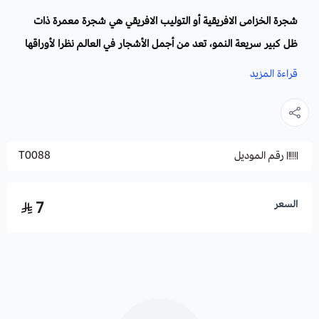
شجرة الخزامى الافريقية أو التوليب الافريقي هي شجرة معمرة ذات
ظل كبير سريعة النمو، تعد من أجمل الأشجار في العالم نظرا لأوراقها
الجذابة الدائمة الاخضرار وزهورها الحمراء الداكنة، ونظرا لجمالها فقد
قراءة المزيد
قصدها الشعراء والفنانون للرسم أو التغني بها لمظهرها الفائق
الجمال.
تتميز أزهار شجرة الخزامى الافريقية برحيق كثيف يجذب كل أنواع
رقم الموديل
T0088
الطيور والحشرات والنحل.
الاسم العلمي
: Spathodea campanulata
السعر
7
أسماء أخرى:
سباثوديا، تيوليب، أفريكان توليب، شجرة اللهب , شجرة
الخزامى الأفريقية.
العائلة:
Bignoniaceae
الموطن الأصلي:
إفريقيا الاستوائية.
التكاثر:
بالبذور أو العقل.