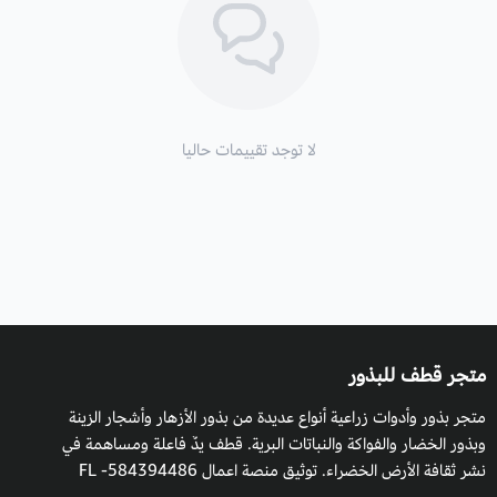
موعد الزراعة:
تزرع بداية من شهر 9 سبتمبر وحتى شهر 3 مارس.
موعد التزهير
: في فصل الربيع، ويستمر إزهارها إلى 6 اشهر تقريباً.
الأزهار والأوراق
: تأتي ازهارها على شكل كؤوس بألوان حمراء داكنة
وأحياناً بألوان برتقالية، وأوراقها دائمة الخضرة ولكن قد تتساقط بعض
لا توجد تقييمات حاليا
الأوراق في مواسم الجفاف أو عند تعرضها للصقيع الخفيف.
الارتفاع
: من 7 إلى 25متر.
زراعة الخزامى الافريقية والظروف البيئية:
يجب أن يتم زراعة شجرة التوليب الافريقي في مواقع محمية من
الرياح لأن خشب الشجرة ضعيف وهش، كما تحتاج إلى الأجواء الباردة
متجر قطف للبذور
والمعتدلة نسبياً. وتنمو في تربة غنية كما أنها تتحمل الملوحةالخفيفة،
متجر بذور وأدوات زراعية أنواع عديدة من بذور الأزهار وأشجار الزينة
كما يجب التقليم بعد العواصف الممطرة أو الصقيع الخفيف للحفاظ
وبذور الخضار والفواكة والنباتات البرية. قطف يدٌ فاعلة ومساهمة في
على المظهر الجيد للشجرة.
نشر ثقافة الأرض الخضراء. توثيق منصة اعمال 584394486- FL