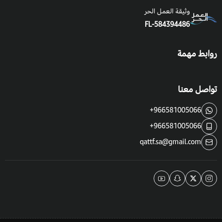
وثيقة العمل الحر
التربة والسماد: ت
زرع بسهولة في تربة غنية وخصبة ورطبة جيدة
FL-584394486
التصريف.
السقي
: متوسط.
روابط مهمة
التعرض للشمس
: الشمس الكاملة, يتسامح مع الظل الجزئي، يفضل
وقت الإزهار أن تكون تحت أشعة الشمس الكاملة.
تواصل معنا
فوائد الخزامى الافريقية:
+966581005066
تزرع كأشجار ظل وزينة في الحدائق العامة والمنزلية
+966581005066
والاستراحات.
qattf.sa@gmail.com
تتميز أزهارها بحفظها للماء مما يجذب الطيور والنحل.
تستخدم أخشابها في أفريقيا في صناعة الطبول والحفر وذلك
لليونته.
تستخدم لحاء الشجرة كملين طبيعي.