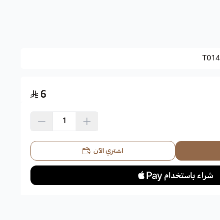
الرأس وتعقيمها، إذ الشعر أكثر نعومة، كما أن خلاصة ورق السدر
لسدر على مادة دبغية وملونة تستعمل في دبغ الجلود وتلوين
T014
 إلى شتاء دافئ، ولا تتحمل درجات الحرارة المنخفضة.
6
 بشرط عدم ارتفاع منسوب الماء الأرضي.
لأراضي الرملية أو الصفراء، فلها القدرة على تحمل الجفاف.
يمة غذائية عالية، وتعتبر من أنواع الفاكهة المتميزة.
الشعبي، فهي مفيدة في أمراض الصدر والتنفس وهي مسهلة
اشتري الآن
ة ثمارها للمرأة الحامل لما تحتويه من عناصر غذائية ضرورية من