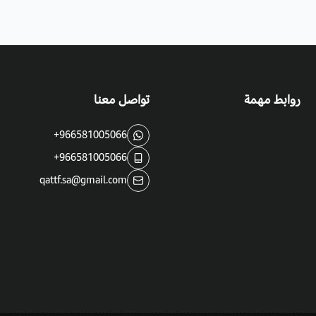
روابط مهمة
تواصل معنا
+966581005066
+966581005066
qattf.sa@gmail.com