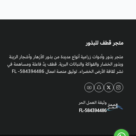
متجر قطف للبذور
متجر بذور وأدوات زراعية أنواع عديدة من بذور الأزهار وأشجار الزينة
وبذور الخضار والفواكة والنباتات البرية. قطف يدٌ فاعلة ومساهمة في
نشر ثقافة الأرض الخضراء. توثيق منصة اعمال 584394486- FL
وثيقة العمل الحر
FL-584394486