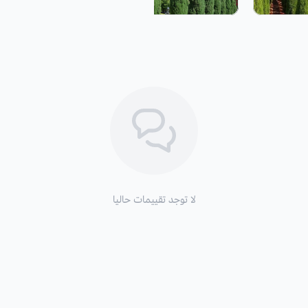
التربة والسماد:
تكون التربة حمضية أو 
يضاف لها سماد نيتروجين او سماد مركب NPK كل 10 ايام م
السقي
: لا يحب الجفاف، الحرص على الان
تسقى.
التعرض للشمس
: يجب التعرض للشمس 
فوائد شجرة السرو:
تستعمل كعلاج للعديد من العلاجات كمض
علاج للدوالي والانفلونزا، واضطرابات الج
لا توجد تقييمات حاليا
قد تصاب السرو بالامراض الحشرية وال
فهي تحتاج إلى مبيد حشري وفطري ترش