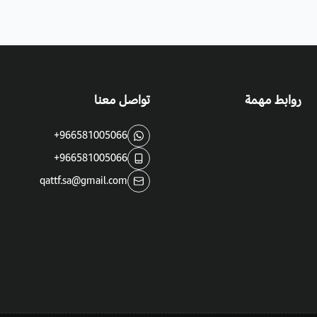
روابط مهمة
تواصل معنا
+966581005066
+966581005066
qattf.sa@gmail.com