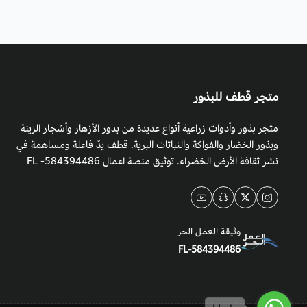
متجر قطف للبذور
متجر بذور وأدوات زراعية أنواع عديدة من بذور الأزهار وأشجار الزينة
وبذور الخضار والفواكة والنباتات البرية. قطف يدٌ فاعلة ومساهمة في
نشر ثقافة الأرض الخضراء. توثيق منصة اعمال 584394486- FL
وثيقة العمل الحر
FL-584394486