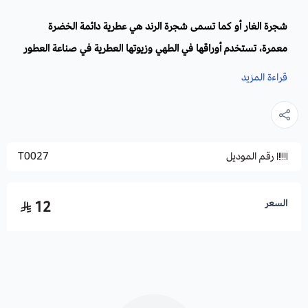
شجرة الغار أو كما تسمى شجرة الرند هي عطرية دائمة الخضرة
معمرة، تستخدم أوراقها في الطهي وزيوتها العطرية في صناعة العطور
والصابون، تزرع في المنتزهات والمنازل، وتتميز شجرة الغار بحمايتها
قراءة المزيد
للأشجار المجاورة لها من الحشرات والآفات.
الاسم العلمي
: Laurus Nobilis
رقم الموديل
T0027
أسماء أخرى:
ورق الغار ، شجرة الغار ، خليج الغار ، لوريل ، ورق
موسى.
العائلة:
الغار
.
السعر
12
الموطن الأصلي:
دول حوض البحر الأبيض المتوسط
الأزهار:
تزهر في فصل الربيع وتظهر أزهارها بلونها أصفر على شكل
نجمة.