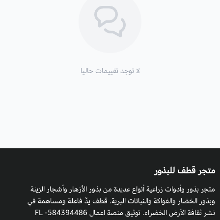
الأوراق
: كبيرة مجعدة وناعمة، تحتوي على زيوت طيارة.
الارتفاع
: يصل طولها 17 سم.
موعد الزراعة:
في الأوقات الدافئة، ويمكن زراعتها في أي وقت من
السنة في غير هذه الأجواء والظروف المناخية داخل البيوت المحمية.
لا توجد تقييمات حاليا
فوائد شجر الغار واستخدامات:
تحتوي أوراقها الطازجة على زيوت طيارة تستخدم في الطهي
لتكسب الطعام نكهة مميزة.
تستخدم شجرة الغار كمادة طبية للعديد من الأمراض.
تستخرج من أغصانها زيوت لصناعة العطور والصابون.
متجر قطف للبذور
تحمي الأوراق المجففة الحبوب المخزنة من السوس.
متجر بذور وأدوات زراعية أنواع عديدة من بذور الأزهار وأشجار الزينة
وبذور الخضار والفواكة والنباتات البرية. قطف يدٌ فاعلة ومساهمة في
زراعة شجر الغار والظروف البيئية:
نشر ثقافة الأرض الخضراء. توثيق منصة اعمال 584394486- FL