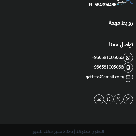
FL-584394486
موعد الزراعة:
في الأوقات المعتدلة،
ويمكن زراعتها في أي وقت من
روابط مهمة
السنة في غير هذه الأجواء والظروف المناخية داخل البيوت المحمية.
موعد التزهير
: في فصل الربيع.
تواصل معنا
فوائد واستخدام اكاسيا نيلوتيكا:
+966581005066
من أفضل أقوى الاشجار للاحتطاب.
+966581005066
توفر الوقود والظل والأعلاف والأصباغ والصمغ.
qattf.sa@gmail.com
مصدر غذائي للنحل.
تستخدم لإثراء الأراضي الصحراوية بالتنوع النباتي.
الحقوق محفوظة | 2026
متجر قطف للبذور