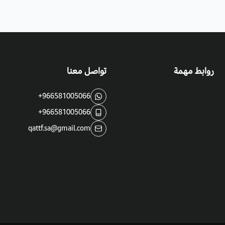
روابط مهمة
تواصل معنا
+966581005066
+966581005066
qattf.sa@gmail.com