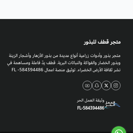
متجر قطف للبذور
متجر بذور وأدوات زراعية أنواع عديدة من بذور الأزهار وأشجار الزينة
وبذور الخضار والفواكة والنباتات البرية. قطف يدٌ فاعلة ومساهمة في
نشر ثقافة الأرض الخضراء. توثيق منصة اعمال 584394486- FL
وثيقة العمل الحر
FL-584394486