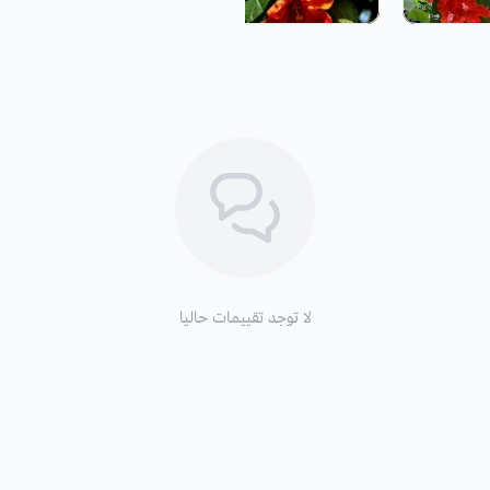
التكاثر
: بالبذور. تنقع البذور لمدة 3 أيام قبل الزراعة.
لا توجد تقييمات حاليا