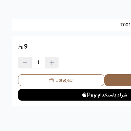
شجرة العطرة الجيرانيوم.
T001
سنة.
أفضل أوقات الإزهار لديها في شهري يونيو ويوليو.
9
: قرمزية وحمراء اللون تظهر مجتمعة عنقودية مشابه لأزهار العطرة أو إبرة الراعي، تحتاج أن تصل لعمر 3
دية الملمس، دائمة الخضرة.
اشتري الآن
ص دائري أبيض.
 رملية، غنية بالعناصر الغذائية المتكاملة للزراعة.
حالة الطقس ورطوبة التربة، والظروف المناخية للنبات.
ة، وتتحمل الأماكن نصف الظليلة.