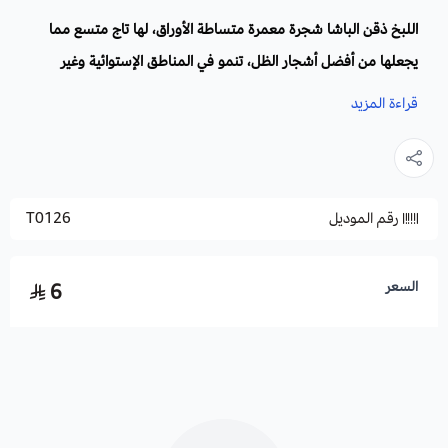
اللبخ ذقن الباشا شجرة معمرة متساطة الأوراق، لها تاج متسع مما
يجعلها من أفضل أشجار الظل، تنمو في المناطق الإستوائية وغير
الإستوائية. كبيرة الجذع، ثمارها عبارة عن قرون بنية بداخلها البذور،
قراءة المزيد
وهي شجرة ظل وزينة ومصدر للوقود الحيوي واستعمالات طبية
وأعلاف للماشية.
رقم الموديل
T0126
الاسم العلمي
: Albizia Lebbeck
أسماء أخرى:
ذقن الباشا. لسان المرأة.
العائلة:
الألبيزيا.
السعر
6
الفصيلة
: البقولية.
الموطن الأصلي:
غنينا الجديدة . شمال استراليا. وآسيا الاستوائية.
الأزهار:
تظهر على شكل نورات صفراء اللون ذات رائحة عطرية.
الأوراق
: خضراء زاهية ثنائية مستطيلة بطول 6 سم.