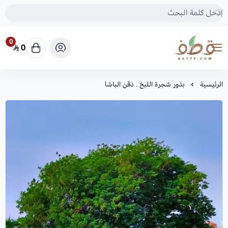
0
0
متجر قطف للبذور
الرئيسية
بذور شجرة اللبخ . ذقن الباشا