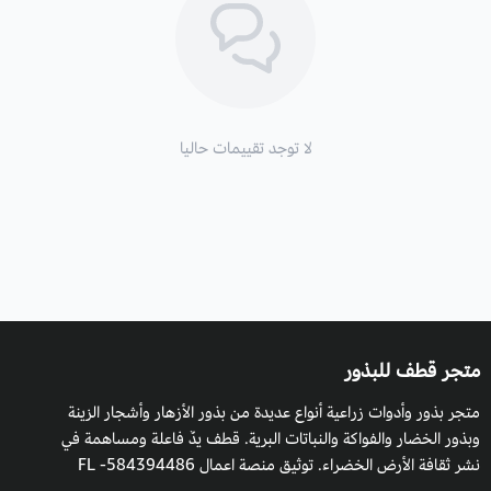
الارتفاع
: تصل إلى 3-15م.
زراعة اللبخ ذقن الباشا والظروف البيئية:
تعيش شجرة اللبخ ذقن الباشا في جميع الظروف المناخية الاستوائية
لا توجد تقييمات حاليا
وغير الاستوائية كما لها القدرة على تحمل الظروف المناخية الجافة
والرطبة. ويمكن أن يزرع في أي ظروف مناخية معتدلة مثل البيوت
المحمية.
التربة والسماد:
ينبت اللبخ ذقن الباشا في مجموعة متنوعة من أنواع التربة مثل التربة
متجر قطف للبذور
الحمضية أو القلوية أو المالحة، في تربة طينية خصبة جيدة التصريف،
متجر بذور وأدوات زراعية أنواع عديدة من بذور الأزهار وأشجار الزينة
وتسمد بالسماد العضوي الحيواني مع مراعاة حاجة النبات لعدد مرات
وبذور الخضار والفواكة والنباتات البرية. قطف يدٌ فاعلة ومساهمة في
التسميد.
نشر ثقافة الأرض الخضراء. توثيق منصة اعمال 584394486- FL