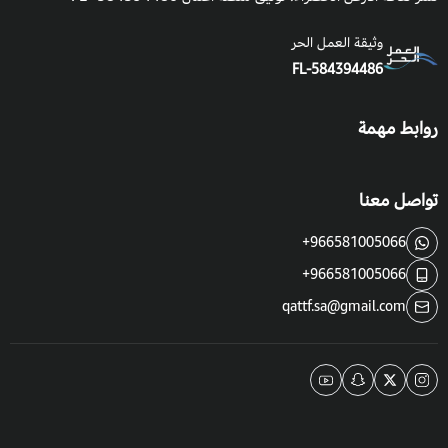
وثيقة العمل الحر
FL-584394486
روابط مهمة
تواصل معنا
+966581005066
+966581005066
qattf.sa@gmail.com