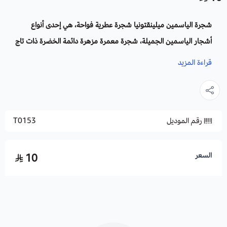
شجرة الياسمين ميلينقتونيا شجرة عطرية فواحة، هي إحدى أنواع
أشجار الياسمين الجميلة، شجرة معمرة مزهرة دائمة الخضرة ذات تاج
ممدود من الفروع, لها زهور بيضاء تظهر على شكل عناقيد كبيرة،
قراءة المزيد
تنبعث منها رائحة عطرية زكية في الليل، مناسبة في الحدائق
والمتنزهات وعلى جوانب الطرق، تزرع لجاذبيتها وجمالها ورائحتها
الزكية.
رقم الموديل
T0153
الاسم العلمي:
Millingtonia Hortensis
أسماء أخرى:
الياسمين ، الفلين الهندية.
السعر
10
العائلة
: بيجونياسيا.
الموطن الأصلي
: جنوب أسيا.
الأزهار
: زهورها بيضاء عطرية أنبوبية على شكل جرس بخمسة