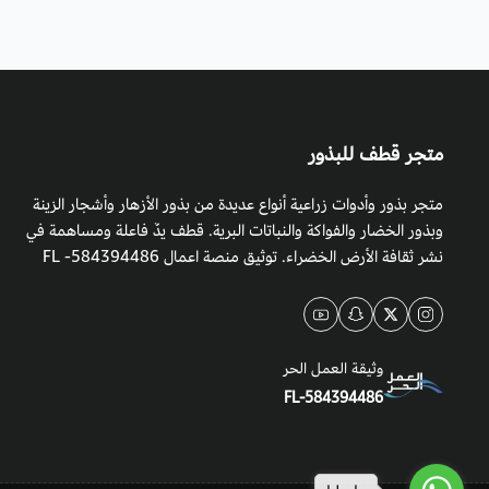
متجر قطف للبذور
متجر بذور وأدوات زراعية أنواع عديدة من بذور الأزهار وأشجار الزينة
وبذور الخضار والفواكة والنباتات البرية. قطف يدٌ فاعلة ومساهمة في
نشر ثقافة الأرض الخضراء. توثيق منصة اعمال 584394486- FL
وثيقة العمل الحر
FL-584394486