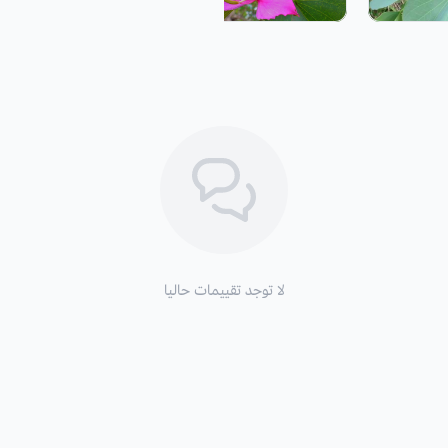
موعد الزراعة:
البذور من 10 إلى 60 يومًا, حافظ على رطوبة التربة ولكن ليس بشكل مفرط أثناء النمو.
موعد التزهير:
وتتساقط
أوراقها في الخريف حتى الشتاء.
هذا النبات نعمة حقيقية لمحبي النباتات
لا توجد تقييمات حاليا
زراعة شجرة البوهينيا
والظروف البيئية:
تنقع بذور خف الجمل في ماء يفضل ان ي
التعرض للضوء:
هذه الشجرة تحتاج لعنا
قدر الامكان وتجنب تعرضها للبرد.