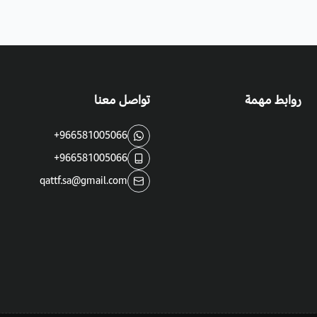
التربة والسماد
: يفضل أن تكون التربة ر
القدرة على العيش في التربة المالحة، 
الميتة في بداية فصل الربيع.
السقي:
في فصل الصيف تسقى مرتين في 
روابط مهمة
تواصل معنا
واحدة في اليوم، ويخفف عنها الري وقت ا
+966581005066
+966581005066
qattf.sa@gmail.com