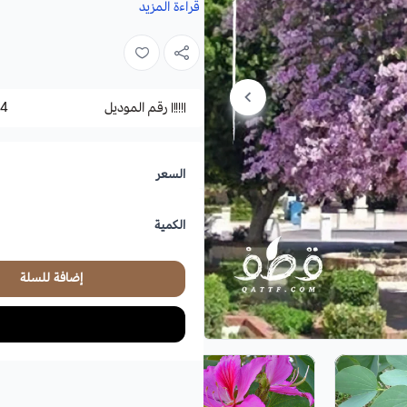
الوردي الزاهي وأيضا البنفسجي والأبيض، 
قراءة المزيد
على الشرفات، طالما أنها تتعرض لأشعة
الاسم العلمي
: Bauhinia variegata
رقم الموديل
4
العائلة:
Fabaceae
الفصيلة
: البقولية.
السعر
الموطن الأصلي:
موطنها الأصلي هونج كو
أسماء أخرى:
جبل الأبنوس، شجرة الأورك
الكمية
الأزهار:
ساحرة تشبه زهرة الاوركيد، بألوان أرجوانية وب
إضافة للسلة
الأوراق
: سميكة منفلقة تشبه خف الجمل
الارتفاع
: في الارض المفتوحة، يبلغ طول
بين 6-10 مترًا في مرحلة البلوغ, أما إذا تم زراعتها في وعاء أو مراكن فلن يتراوح طولها بين 90 و 240 سم.
التكاثر
: بالبذور.