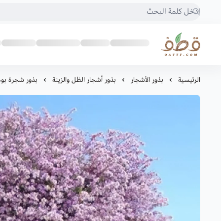
متجر قطف للبذور
الرئيسية
بذور الأشجار
بذور أشجار الظل والزينة
بذور شجرة بو‫