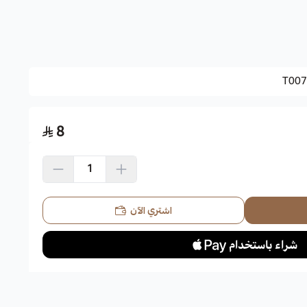
الشبيهة بأزهار الأوركيد، تتكيف تمامًا مع النمو في الخارج والداخل أو
 الشمس وتتميز برائحة عطرة.
T007
8
نج جنوب الصين، وشبه القارة الهندية، وجنوب شرق آسيا.
يد.
يضاء ووردية، بعرض 5-7سم، وتجذب الطيور والنحل.
اشتري الآن
، لذلك جاءت تسميتها بخف الجمل.
 هذه الشجرة ذات الجذع المستقيم والفروع المستديرة والمنتشرة ما