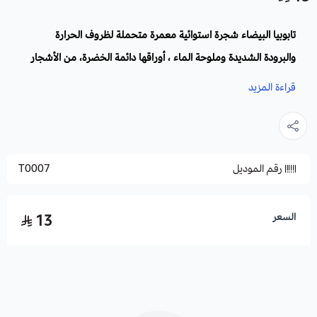
تابوبيا البيضاء شجرة استوائية معمرة متحملة لظروف الحرارة
والبرودة الشديدة وملوحة الماء ، أوراقها دائمة الخضرة، من الأشجار
الخشبية، تزهر أزهارها البوقية الشكل بلون أبيض، يزورها النحل
قراءة المزيد
والفراشات، تزرع في الحدائق والمنتزهات.
الاسم العلمي
:
Tabebuia Heterophylla
رقم الموديل
T0007
الموطن الأصلي لها
: كوبا, كولومبيا, الاكوادور و هي جيدة للزراعة في
الدول العربية ومناسبة جداً زراعتها في السعودية لتحملها الحرارة
المتقلبة ولتوافر ظروف زراعتها.
السعر
13
الارتفاع:
قد تصل من 10 إلى 30 مترا.
الازهار
: تنمو الأزهار عادة في فصل الربيع عندما يصل ارتفاع النباتات
إلى 3 أمتار.