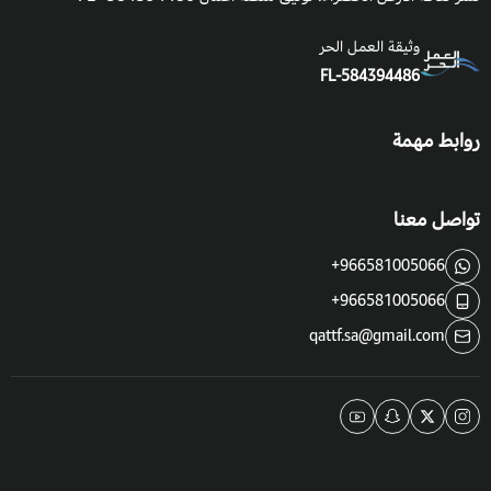
وثيقة العمل الحر
FL-584394486
روابط مهمة
تواصل معنا
+966581005066
+966581005066
qattf.sa@gmail.com