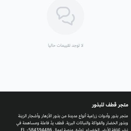
الظروف البيئية للزراعة:
التكاثر:
عن طريق البذور و العقل.
تزرع بالبذور عن طريق وضعها في أصيص صغير و تغطى سطحها
بتربة خفيفة و تروى بالقليل من الماء كل يوم.
لا توجد تقييمات حاليا
التعرض
: يفضل وضعها في أشعة الشمس الكاملة.
التربة المفضلة للزراعة
: مناسبة لـ: التربة الخفيفة (الرملية)
والمتوسطة (الطفيلية) والثقيلة (الطينية) وتفضل التربة جيدة
التصريف.
درجة الحموضة المناسبة:
التربة الحمضية والمحايدة والقاعدية
متجر قطف للبذور
(القلوية) ويمكن أن تنمو في التربة شديدة الحموضة والقلوية للغاية.
متجر بذور وأدوات زراعية أنواع عديدة من بذور الأزهار وأشجار الزينة
لا يمكن أن تنمو في الظل.
وبذور الخضار والفواكة والنباتات البرية. قطف يدٌ فاعلة ومساهمة في
الري:
يفضل أن لا تسقى بالماء كثيراً.
نشر ثقافة الأرض الخضراء. توثيق منصة اعمال 584394486- FL