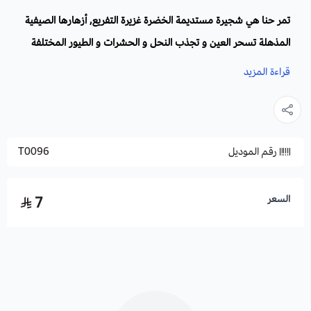
تمر حنا هي شجيرة مستديمة الخضرة غزيرة التفريع, أزهارها الصيفية
المذهلة تسحر العين و تجذب النحل و الحشرات و الطيور المختلفة
التي تتغدي من رحيقها
.
قراءة المزيد
الفصيلة
: تتبع الفصيلة الزيتونية.
الموطن الأصلي
: موطنها الاصلي هو من شمال افريقيا الى جنوب
رقم الموديل
T0096
شرق اسيا و تحديدا الصين و كوريا.
الاسم الشائع :
التمر حنة او الياسمين الهندي أو وردة القهوة, أرجواني
هندي.
السعر
7
الاسم العلمي:
Lawsonia inermis
الارتفاع
: من 3 إلى 5 م
الظروف البيئية للزارعة:
التعرض
: أشعة الشمس الكاملة، ولكنه يتكيف بسهولة مع الظل الجزئي