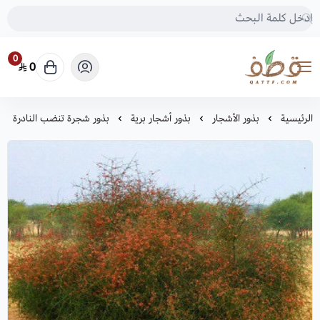
0
0
متجر قطف للبذور
الرئيسية
بذور الأشجار
بذور أشجار برية
بذور شجرة تنضب النادرة