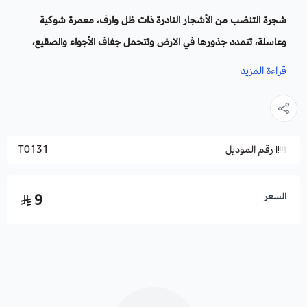
شجرة التنضب من الأشجار النادرة ذات ظل وارف، معمرة شوكية
وعاسلة، تتمدد جذورها في الارض وتتحمل جفاف الأجواء والصقيع،
لها سيقان تتفرع قرب سطح الأرض، وثمارها حلوة المذاق، تجذب
قراءة المزيد
النحل لوفرة رحيق أزهارها.
الاسم العلمي
: Capparis Decidua
رقم الموديل
T0131
أسماء أخرى:
الستاد . السوس.
قبار نفضي.
العائلة:
القباروية
.
الموطن الأصلي:
صحاري افريقيا وسهول السعودية وجنوب أسيا.
السعر
9
زراعة
شجرة التنضب
والظروف البيئية:
لها القدرة على تحمل الأجواء والظروف المناخية الجافة، كما تتحمل
الدرجات الحرارة المنخفضة.
التربة والسماد:
تزرع في تربة جيدة التصريف، وتسمد بسماد PNK