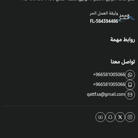
التعرض للشمس
: شمس كاملة إلى جزئي.
وثيقة العمل الحر
FL-584394486
فوائد
الجاكرندا الصفراء
:
تعتبر من أشجار الظل والزينة وتجميل الاماكن العامة,
روابط مهمة
تواصل معنا
+966581005066
+966581005066
qattf.sa@gmail.com