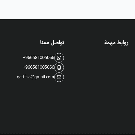
روابط مهمة
تواصل معنا
+966581005066
+966581005066
qattf.sa@gmail.com