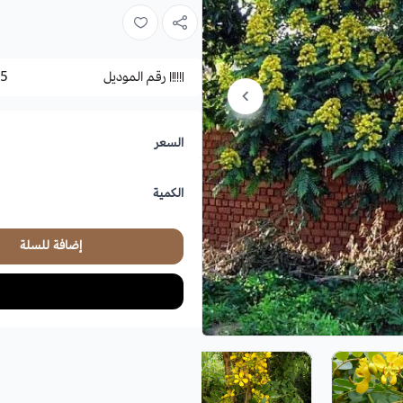
أسماء أخرى:
كاسيا صفراء، خشب الحديد
كاسيا تايلندي.
رقم الموديل
5
الموطن الأصلي:
أسيا
.
التربة والسماد:
ينمو في أي تربة ما عندي
السعر
التعرض للشمس
: التعرض الكامل للش
الكمية
التكاثر:
بالبذور
موعد الزراعة:
يفضل زراعتها في الأوقات ال
إضافة للسلة
الأزهار والأوراق
: الأزهار منتصبة خماسية
داكن.
الارتفاع
: قد تصل إلى 10 متر.