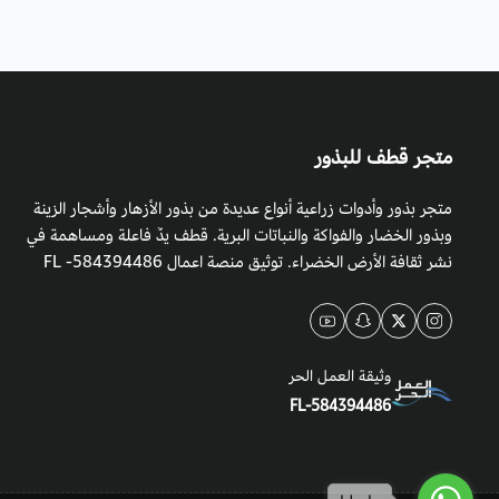
متجر قطف للبذور
متجر بذور وأدوات زراعية أنواع عديدة من بذور الأزهار وأشجار الزينة
وبذور الخضار والفواكة والنباتات البرية. قطف يدٌ فاعلة ومساهمة في
نشر ثقافة الأرض الخضراء. توثيق منصة اعمال 584394486- FL
وثيقة العمل الحر
FL-584394486