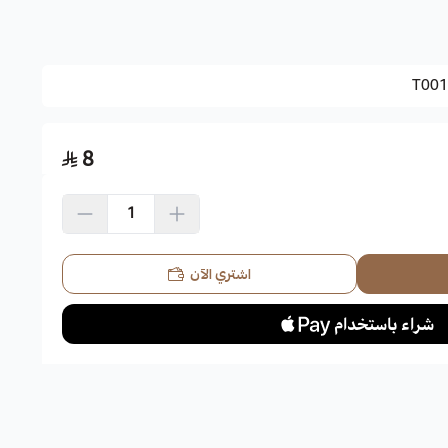
 لقوة ومتانة أخشابها، سينا سيامي، خشب الدراج، كاسيا سيامي،
T001
8
 التربة شديدة الملوحة.
مس.
دافئة والمعتدلة خلال العام كاملاً.
اشتري الآن
 صفراء زاهية اللون، لها أوراق متبادلة مركبة منشورات بلون أخضر