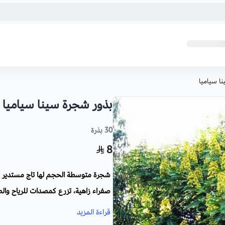
ا سياميا
بذور شجرة سينا سياميا
30 بذرة
8
شجرة متوسطة الحجم لها تاج مستدير كثي
صفراء زاهية، تزرع كمصدات للرياح وال
قراءة المزيد
الاسم العلمي
: Senna Siamea