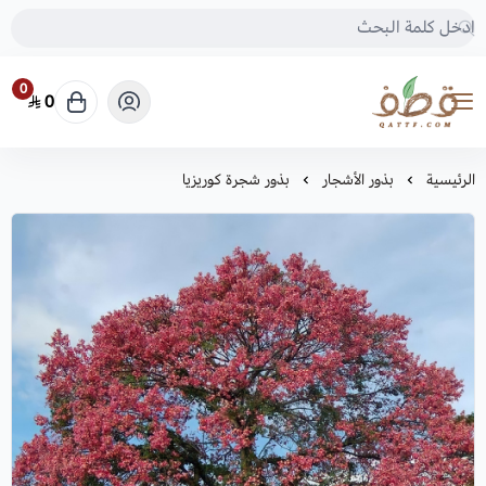
0
0
متجر قطف للبذور
الرئيسية
بذور الأشجار
بذور شجرة كوريزيا