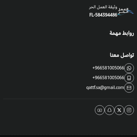
وثيقة العمل الحر
التربة والسماد:
تربة محايدة إلى حمضية نوعا ما، تنمو بشكل خاص
FL-584394486
في التربة العميقة ذات التصريف الجيد، التسميد العضوي يكون مرة
في السنة.
روابط مهمة
السقي
: يجب أن يكون الري منتظمًا أثناء فترة النمو.
التعرض للشمس:
هذه الشجرة تحتاج إلى أشعة الشمس، في مكان
تواصل معنا
محمي من الرياح والبرد.
+966581005066
احترس من الحشرات والمشاكل التي قد تصيب الشجرة مثل
+966581005066
البق الدقيقي.
qattf.sa@gmail.com
اذا تم زراعتها في المراكن والاصص من الضروري الحفاظ على
رطوبة جيدة.
فوائد شجرة كوريزيا:
تزرع شجرة كوريزيا سبيسيوسا أحيانًا من أجل خشبها والمواد