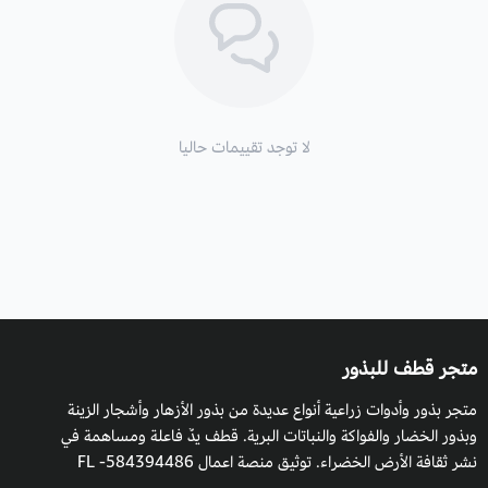
الأزهار والأوراق:
لون أزهارها زهري وأبيض. فروعها متنشرة خضراء
شوكية.
الارتفاع
: شجرة كبيرة في بيئتها الطبيعية يمكن أن يصل ارتفاعها حتى
30 متر وفي المنزل عند وضعها في الحاويات يمكن أن يصل ارتفاعها
لا توجد تقييمات حاليا
حتى 3 أمتار.
النوع
: شجرة استوائية معمرة.
زراعة شجرة كوريزيا والظروف البيئية:
بغض النظر عن جمالها الطبيعي وازهارها الرائعة، فهي تتميز بجذعها
الغريب المغطى بأشواك مخروطية ضخمة مما يمنحها مظهرًا فريدًا.
متجر قطف للبذور
أما الثمار فهي غير صالحة للأكل، خضراء، متدلية، تصل حوالي عشرين
متجر بذور وأدوات زراعية أنواع عديدة من بذور الأزهار وأشجار الزينة
سنتيمترا، تشبه ثمار المانجو، وتبقى في مكانها في الشتاء. تعتبر من
وبذور الخضار والفواكة والنباتات البرية. قطف يدٌ فاعلة ومساهمة في
أكثر الاشجار مقاومة للأمراض.
نشر ثقافة الأرض الخضراء. توثيق منصة اعمال 584394486- FL
تنقع البذور بماء فاتر لمدة 8ساعات، ثم تغرس في أصص.