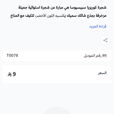
شجرة كوريزيا سبيسيوسا هي عبارة عن شجرة استوائية جميلة
مزخرفة بجذع شائك سميك ي
كتسيه اللون الأخضر
، تتكيف مع المناخ
المعتدل، وتقاوم الجفاف والبرد المعتدل، تعتبر من أجمل أشجار الزينة
قراءة المزيد
الضخمة.
الاسم العلمي
: Chorisia speciosa
رقم الموديل
T0078
أسماء أخرى:
شجرة الكابوك الكاذبة، مهرشة الفيل، سلك الحرير.
العائلة
: Malvaceae
الموطن الأصلي:
أمريكا الجنوبية.
السعر
9
التكاثر
: بالبذور، والعقل.
موعد الزراعة:
تتم الزراعة فصلي الخريف والشتاء.
موعد التزهير:
يحدث من شهر اغسطس إلى سبتمبر.