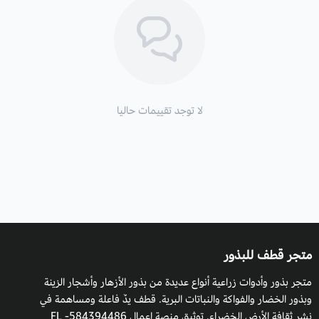
زراعة ناندين والظروف البيئية:
التربة:
يفضل أن تكون التربة رميلة وطبة جيدة التصريف.
التعرض للشمس:
التعرض الكامل للشمس إلى الظل الجزئي.
التكاثر:
بالبذور والعقل.
لا توجد تقييمات حاليا
متجر قطف للبذور
متجر بذور وأدوات زراعية أنواع عديدة من بذور الأزهار وأشجار الزينة
وبذور الخضار والفواكة والنباتات البرية. قطف يدٌ فاعلة ومساهمة في
نشر ثقافة الأرض الخضراء. توثيق منصة اعمال 584394486- FL