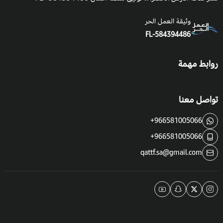
وثيقة العمل الحر
FL-584394486
روابط مهمة
تواصل معنا
+966581005066
+966581005066
qattf.sa@gmail.com