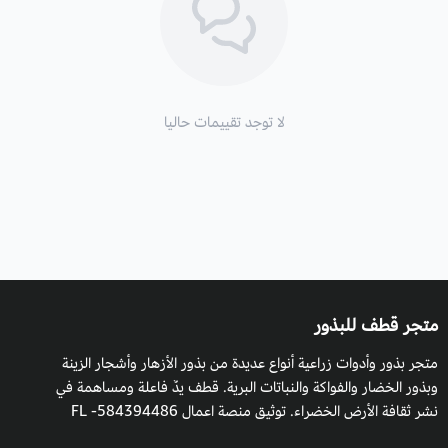
زراعة شجرة هاربوليا والظروف البيئية:
تزرع في أي نوع من التربة ومتحملة للجفاف والملوحة العالية، بطيئة
النمو.
موعد الزراعة:
في الأوقات الدافئة من السنة.
لا توجد تقييمات حاليا
موعد التزهير:
بداية من فصل الشتاء.
التربة
: تنجح زراعتها في أي نوع من التربة وتكون جيدة التصريف.
التعرض للشمس
: الكاملة.
التكاثر
: بالبذور.
متجر قطف للبذور
متجر بذور وأدوات زراعية أنواع عديدة من بذور الأزهار وأشجار الزينة
وبذور الخضار والفواكة والنباتات البرية. قطف يدٌ فاعلة ومساهمة في
نشر ثقافة الأرض الخضراء. توثيق منصة اعمال 584394486- FL