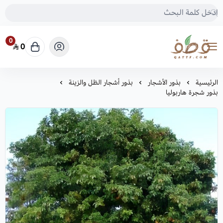
0
0
متجر قطف للبذور
الرئيسية
بذور الأشجار
بذور أشجار الظل والزينة
بذور شجرة هاربوليا