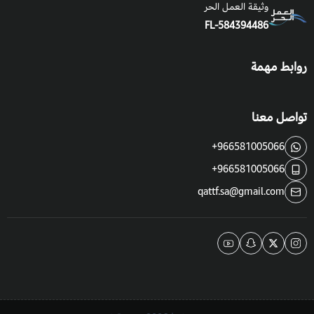
وثيقة العمل الحر
FL-584394486
روابط مهمة
تواصل معنا
+966581005066
+966581005066
qattf.sa@gmail.com