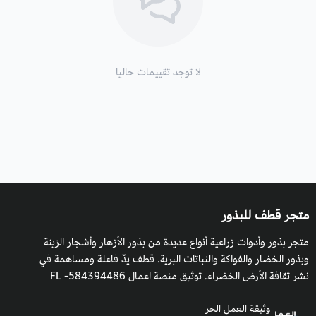
تنمو الطرفة أو الطرفاء في المناطق الصحراوية الجافة وفي الأودية
والصبخات كما يمكن أن يزرع في أي ظروف مناخية معتدلة مثل
البيوت المحمية.
لا توجد تقييمات حاليا
التربة والسماد:
تنمو في أي نوع من التربة الغنية بالعناصر الغذائية
المتكاملة للزراعة.
طريقة السقي
: تروى بغزارة بداية الانبات وبعد ظهور اوراقها تروى بأقل
الأحوال، فهي لها القدرة على تحمل الجفاف، مع مراعاة حالة الطقس
ورطوبة التربة، والظروف المناخية للنبات.
متجر قطف للبذور
متجر بذور وأدوات زراعية أنواع عديدة من بذور الأزهار وأشجار الزينة
التعرض للشمس
: الكامل للشمس,
وبذور الخضار والفواكة والنباتات البرية. قطف يدٌ فاعلة ومساهمة في
التكاثر:
بالبذور، والعقل.
نشر ثقافة الأرض الخضراء. توثيق منصة اعمال 584394486- FL
موعد الزراعة:
في أي وقت من السنة.
وثيقة العمل الحر
موعد التزهير
: من أبريل إلى أكتوبر,