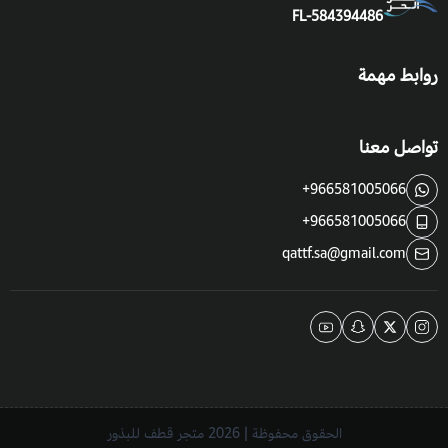
FL-584394486
فوائد واستخدامات الطرفة أو الطرفاء :
روابط مهمة
ترزع كمصدات للرياح.
يصنع منها بديل الصابون.
تواصل معنا
ينتج من أشجارها الفحم النباتي.
+966581005066
+966581005066
qattf.sa@gmail.com
الحقوق محفوظة | 2026
متجر قطف للبذور