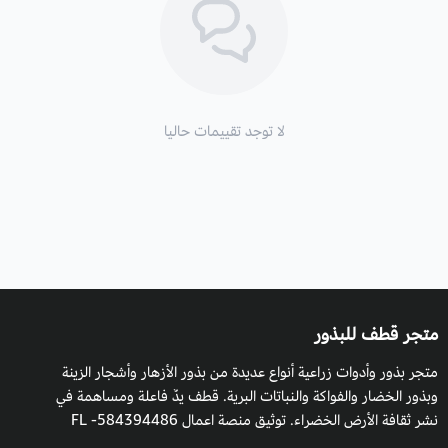
لا توجد تقييمات حاليا
متجر قطف للبذور
متجر بذور وأدوات زراعية أنواع عديدة من بذور الأزهار وأشجار الزينة
وبذور الخضار والفواكة والنباتات البرية. قطف يدٌ فاعلة ومساهمة في
نشر ثقافة الأرض الخضراء. توثيق منصة اعمال 584394486- FL