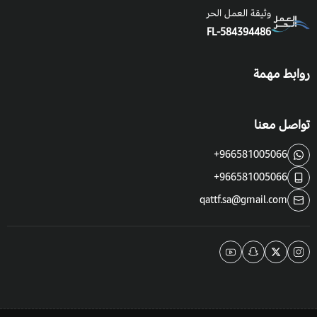
وثيقة العمل الحر
FL-584394486
روابط مهمة
تواصل معنا
+966581005066
+966581005066
qattf.sa@gmail.com