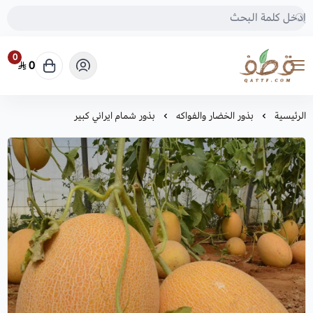
0
0
متجر قطف للبذور
الرئيسية
بذور الخضار والفواكه
بذور شمام ايراني كبير