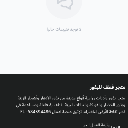
موعد الزراعة:
في الاوقات الدافئة من العام.
موعد التزهير:
في الصيف.
التربة
: جيدة التصريف غنية.
لا توجد تقييمات حاليا
طريقة السقي:
كل اسبوع بمقار كأس من الماء.
التعرض للشمس
: داخلية وخارجية.
التكاثر
: بالبذور.
متجر قطف للبذور
متجر بذور وأدوات زراعية أنواع عديدة من بذور الأزهار وأشجار الزينة
وبذور الخضار والفواكة والنباتات البرية. قطف يدٌ فاعلة ومساهمة في
نشر ثقافة الأرض الخضراء. توثيق منصة اعمال 584394486- FL
وثيقة العمل الحر