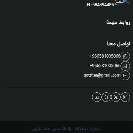
FL-584394486
روابط مهمة
تواصل معنا
+966581005066
+966581005066
qattf.sa@gmail.com
الحقوق محفوظة | 2026
متجر قطف للبذور