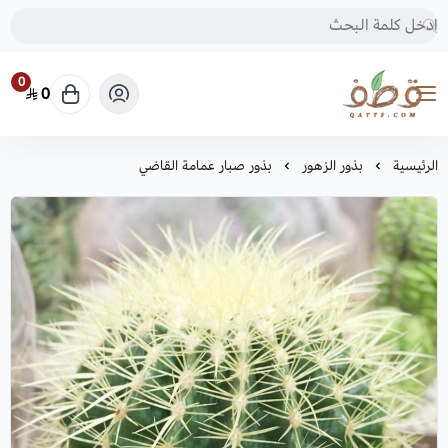
0
0
متجر قطف للبذور
الرئيسية
بذور الزهور
بذور صبار عمامة القاضي