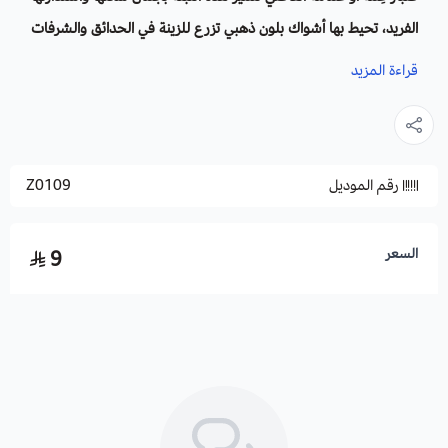
الفريد، تحيط بها أشواك بلون ذهبي تزرع للزينة في الحدائق والشرفات
وعلى الممرات إذ تضفي جمالاً بهياً لحسن منظرها وتكورها النادر،
قراءة المزيد
نموها بطيء ولا تحتاج إلى سقي كثير مثلها مثل أي نوع من الصبار.
الاسم العلمي
: Echinocactus grusonii
رقم الموديل
Z0109
أسماء أخرى:
الكرة الذهبية. صبار البرميل.
العائلة
: الصباريات.
السعر
9
الأزهار
: صفراء وتأتي بيضاء.
الإرتفاع
: يتراوح من 40-80 سم.
زراعة عمة القاضي والظروف البيئية:
يعتبر الصبار سهل النمو وسريع النمو نسبيًا في المناخات الدافئة