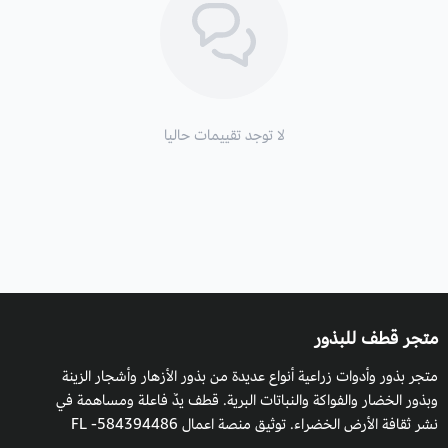
جهاز المناعة وقديما كان يستخدم في الوقاية من امراض السرطان ، و
يعمل على خفض نسبة الكوليسترول في الدم، ويساعد على الهضم
بفضل الالياف الموجودة به كما انها تعتبر من مصادات الرياح.
لا توجد تقييمات حاليا
متجر قطف للبذور
متجر بذور وأدوات زراعية أنواع عديدة من بذور الأزهار وأشجار الزينة
وبذور الخضار والفواكة والنباتات البرية. قطف يدٌ فاعلة ومساهمة في
نشر ثقافة الأرض الخضراء. توثيق منصة اعمال 584394486- FL