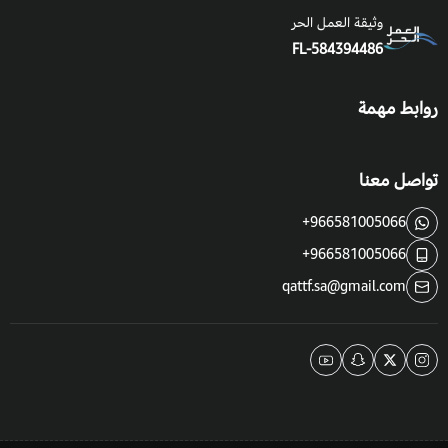
وثيقة العمل الحر
FL-584394486
روابط مهمة
تواصل معنا
+966581005066
+966581005066
qattf.sa@gmail.com