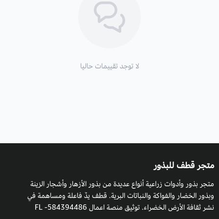
يتم زراعة طماطم الكرزية في صواني التشتيل. خلال شهر اغسطس
واكتوبر ثم تنقل الي الخارج في شهر سبتمبر ونوفمبر ثم يتم نقلها في
حفر علي عمق 10سم ،مع ترك مسافة بين كل شتلة تقريبا 20سم ،
ووضع دعامات تقريبا طولها 20_25سم ، وربطها بالساق.
لا توجد تقييمات حاليا
يمكن زراعتها في احواض مع مراعاة عمق الحوض 40 سم ، يحتاج
نبات الطماطم الكرزية الي 3 اشهر لينمو ، مراعاة وضع سماد للتربة.
فوائد:
نبات الطماطم له استخدامات عديدة منها مقوي جيد للدم.
متجر قطف للبذور
متجر بذور وأدوات زراعية أنواع عديدة من بذور الأزهار وأشجار الزينة
وبذور الخضار والفواكة والنباتات البرية. قطف يدٌ فاعلة ومساهمة في
نشر ثقافة الأرض الخضراء. توثيق منصة اعمال 584394486- FL