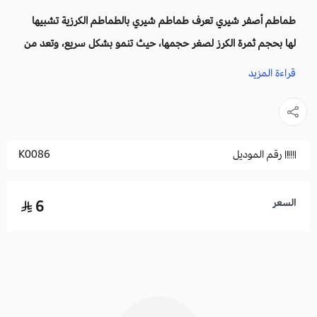
طماطم أصفر شيري
تعرف طماطم شيري بالطماطم الكرزية تشبيها
لها بحجم ثمرة الكرز لصغر حجمها، حيث تنمو بشكل سريع، وتعد من
النباتات ذات الفصيلة العنبية او الباذنجانية.
قراءة المزيد
الاسم العلمي :
Solanum lycopersicum
موطنها الاصلي
: المكسيك.
رقم الموديل
K0086
الظروف البيئية :
يجب الحفاظ علي درجة حرارة 25_30درجة مئوية لنمو الطماطم
السعر
6
الكرزية ، ومراعاة رطوبة التربة بحيث يتم ريها بشكل منتظم ، ايضا
الطماطم الكرزية تحب الضوء ففي الليل توضح مصابيح فلورسنت ،
تحب التربة الخصبة.
طريقة زراعة
طماطم أصفر شيري
: