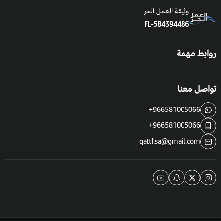
وثيقة العمل الحر
FL-584394486
روابط مهمة
تواصل معنا
+966581005066
+966581005066
qattf.sa@gmail.com