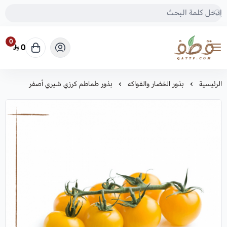
0
0
متجر قطف للبذور
الرئيسية
بذور الخضار والفواكه
بذور طماطم كرزي شيري أصفر