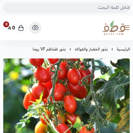
0
0
متجر قطف للبذور
الرئيسية
بذور الخضار والفواكه
بذور طماطم VF روما