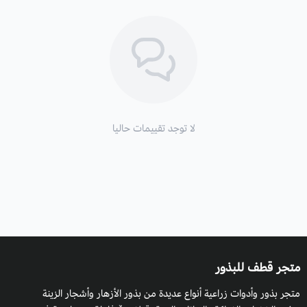
لا توجد تقييمات حاليا
متجر قطف للبذور
متجر بذور وأدوات زراعية أنواع عديدة من بذور الأزهار وأشجار الزينة