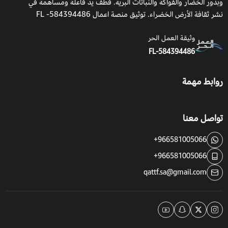
وبذور الخضار والفواكة والنباتات البرية. قطف يدٌ فاعلة ومساهمة في
نشر ثقافة الأرض الخضراء. توثيق منصة اعمال 584394486- FL
وثيقة العمل الحر
FL-584394486
روابط مهمة
تواصل معنا
+966581005066
+966581005066
qattf.sa@gmail.com