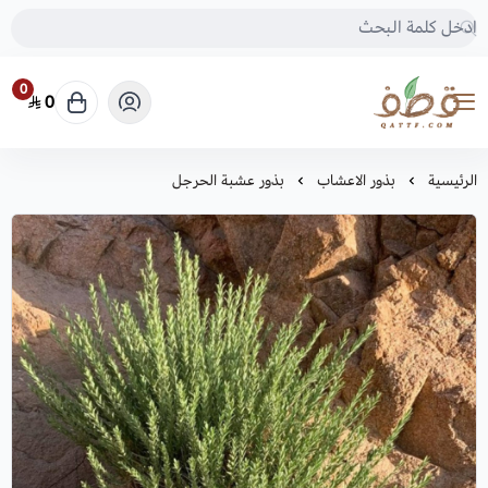
0
0
متجر قطف للبذور
الرئيسية
بذور الاعشاب
بذور عشبة الحرجل