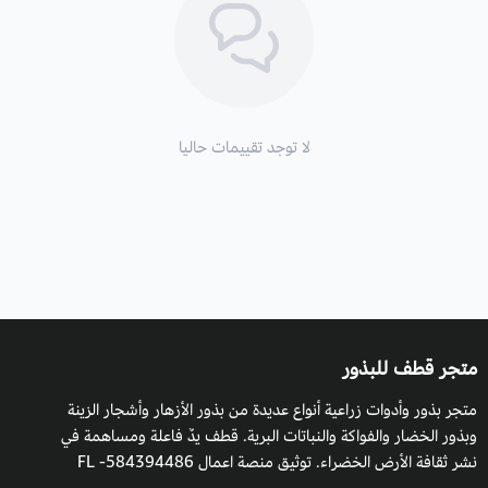
طريقة السقي
: تروى باعتدال مع مراعاة حالة الطقس ورطوبة التربة،
والظروف المناخية للنبات.
التعرض للشمس
: تحتاج إلى شمس كاملة.
التكاثر
: بالبذور.
لا توجد تقييمات حاليا
متجر قطف للبذور
متجر بذور وأدوات زراعية أنواع عديدة من بذور الأزهار وأشجار الزينة
وبذور الخضار والفواكة والنباتات البرية. قطف يدٌ فاعلة ومساهمة في
نشر ثقافة الأرض الخضراء. توثيق منصة اعمال 584394486- FL