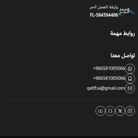
وثيقة العمل الحر
FL-584394486
روابط مهمة
تواصل معنا
+966581005066
+966581005066
qattf.sa@gmail.com