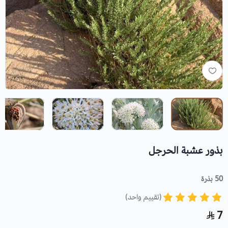
بذور عشبة الحرجل
50 بذرة
(تقييم واحد)
7