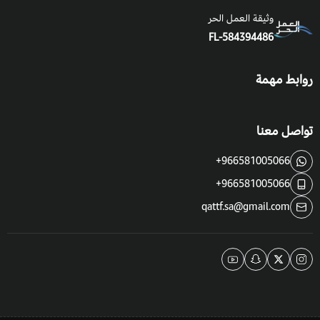
وثيقة العمل الحر
FL-584394486
روابط مهمة
تواصل معنا
+966581005066
+966581005066
qattf.sa@gmail.com