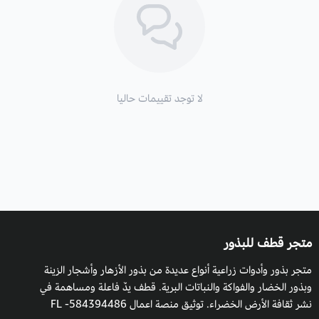
الظروف المناسبة للزراعة :
تنمو هذه العشبة المعمرة في البراري بين المحاصيل الصيفية. كما
أنها تنمو في الصحاري الرملية و في رواسب الطمي، وكذلك في
مجاري الأنهار الجافة.
كما يمكن وان تُزرع على مستوى سطح البحر وحتى ارتفاع 1330 متر.
لا توجد تقييمات حاليا
متجر قطف للبذور
متجر بذور وأدوات زراعية أنواع عديدة من بذور الأزهار وأشجار الزينة
وبذور الخضار والفواكة والنباتات البرية. قطف يدٌ فاعلة ومساهمة في
نشر ثقافة الأرض الخضراء. توثيق منصة اعمال 584394486- FL