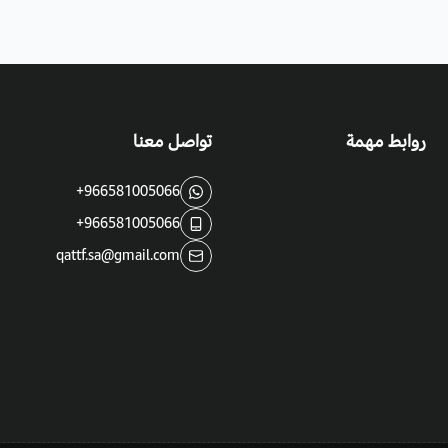
التقليم
:
قم بتقليم أطراف النبات برفق بعد الإزهار
ملاحظة مهمة:
روابط مهمة
تواصل معنا
على الرغم من أن هذه الشجيرة تصل
إلى -15 د
القصيرة ، الا أنه يجب عليك حماية الشجي
+966581005066
+966581005066
qattf.sa@gmail.com