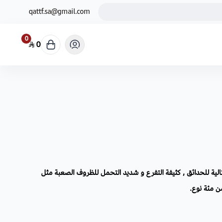
qattf.sa@gmail.com
0
0
لية للحدائق , كثيفة التفرع و شديد التحمل للظروف الصعبة مثل
ن مئة نوع.