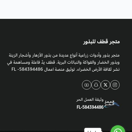
متجر قطف للبذور
متجر بذور وأدوات زراعية أنواع عديدة من بذور الأزهار وأشجار الزينة
وبذور الخضار والفواكة والنباتات البرية. قطف يدٌ فاعلة ومساهمة في
نشر ثقافة الأرض الخضراء. توثيق منصة اعمال 584394486- FL
وثيقة العمل الحر
FL-584394486