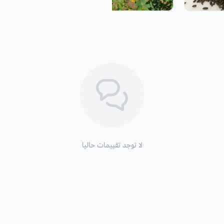
فوائد واستخدامات سنا المنجل:
تستخدم البذور المحمصة كبديل للب
تستخدم الأوراق كبديل للحوم.
ينتج من بذورها صمغ كاسيا.
لا توجد تقييمات حاليا