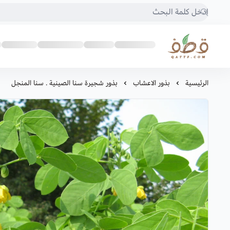
متجر قطف للبذور
الرئيسية
بذور الاعشاب
بذور شجيرة سنا الصينية . سنا المنجل