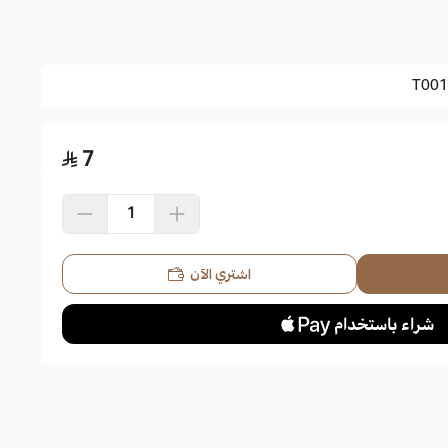
مريكي . عشب الزرنيخ. عشب القهوة، سنا المنجل: اكتسب الاسم من
T001
7
ت.
شكل ريشي.
لسنة.
اشتري الآن
تستمر حتى فصل الخريف.
لطينية والصخرية والرملية.