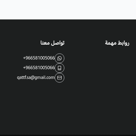
روابط مهمة
تواصل معنا
+966581005066
+966581005066
qattf.sa@gmail.com