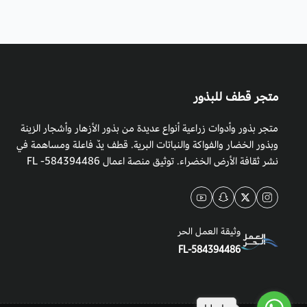
متجر قطف للبذور
متجر بذور وأدوات زراعية أنواع عديدة من بذور الأزهار وأشجار الزينة
وبذور الخضار والفواكة والنباتات البرية. قطف يدٌ فاعلة ومساهمة في
نشر ثقافة الأرض الخضراء. توثيق منصة اعمال 584394486- FL
وثيقة العمل الحر
FL-584394486