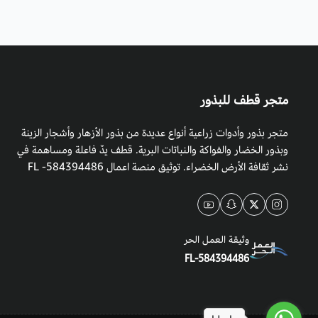
متجر قطف للبذور
متجر بذور وأدوات زراعية أنواع عديدة من بذور الأزهار وأشجار الزينة
وبذور الخضار والفواكة والنباتات البرية. قطف يدٌ فاعلة ومساهمة في
نشر ثقافة الأرض الخضراء. توثيق منصة اعمال 584394486- FL
وثيقة العمل الحر
FL-584394486