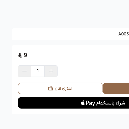
 اسكندراني
A003
9
 الرطبة تنقع البذور في الماء لمدة يومين قبل غرسها في التربة، يفضل
لتربة القلوية والحمضية.
اشتري الآن
مس.
ل الربيع.
بيرة تميل إلى اللون البرتقالي،
ا البذور .