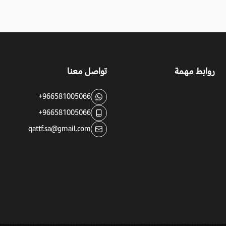
روابط مهمة
تواصل معنا
+966581005066
+966581005066
qattf.sa@gmail.com