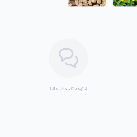
الأوراق
: ريشية مركبة مدببة، باهتة اللو
الارتفاع
: يصل ارتفاعها من متر إلى مترين
لا توجد تقييمات حاليا