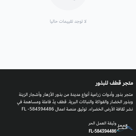
لا توجد تقييمات حاليا
متجر قطف للبذور
متجر بذور وأدوات زراعية أنواع عديدة من بذور الأزهار وأشجار الزينة
وبذور الخضار والفواكة والنباتات البرية. قطف يدٌ فاعلة ومساهمة في
نشر ثقافة الأرض الخضراء. توثيق منصة اعمال 584394486- FL
وثيقة العمل الحر
FL-584394486