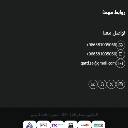
روابط مهمة
تواصل معنا
+966581005066
+966581005066
qattf.sa@gmail.com
الحقوق محفوظة | 2026
متجر قطف للبذور