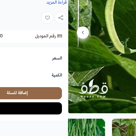
قراءة المزيد
الاسم العلمي
: Phaseolus vulgaris
أسماء أخرى:
الحبوب الفرنسية، الفاصوليا
الفصيلة:
الفراشية
.
رقم الموديل
0
الموطن الأصلي:
أمريكا الجنوبية.
زراعة الفاصوليا الخضراء والظروف البيئية
السعر
الكمية
ساعة بعمق من 3 إلى
يقل عن 25 سم.
إضافة للسلة
التربة والسماد:
تربة ال
فاصوليا الخضراء ا
التربة قبل الزراعة بسماد عضوي، أو سماد .20.10
السقي
: تسقى بانتظام ويفضل وقت الصباح 
التعرض للشمس
: تحتاج إلى مكان يتع