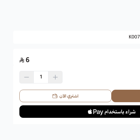
 الطويلة، الفاصوليا الخيطية.
K007
6
:
تحتاج الفاصوليا الخضراء إلى أجواء مناخية معتدلة وإلى تربة خصبة، تغرس البذور بعد تنقيعها بالماء لمدة 24
 5 سم، إذا كان زراعة الفاصوليا الخضراء في أحواض زراعة فمن الأفضل أن يكون العمق لا
اشتري الآن
لمناسبة طينية رملية بحيث لا تكون خفيفة،
خالية من الأملاح،
تسمد
10.
الباكر. لابد من مراعاة حالة الاجواء وحاجة النبات للري.
رض للشمس الدائم.