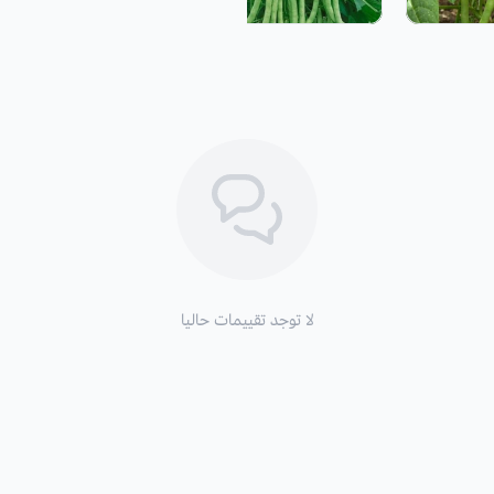
التكاثر:
بالبذور.
موعد الزراعة:
الربيع.
موعد الحصاد
محصولا آخر وذلك بقطفها قبل نضجها وت
الثمار
: تنضج قرون
داخل القرن تتحول من اللون الأخضر إلى لون الن
لا توجد تقييمات حاليا
الارتفاع
: من 30 إلى 60 سم.
فوائد الفاصوليا الخضراء:
تمد
الفاصوليا الخضراء الجسد بالبرو
الشاقة.