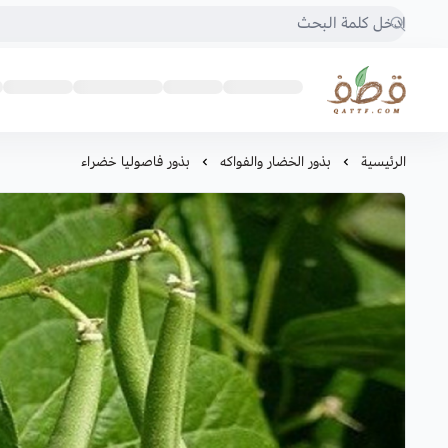
متجر قطف للبذور
الرئيسية
بذور الخضار والفواكه
بذور فاصوليا خضراء