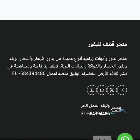
متجر قطف للبذور
متجر بذور وأدوات زراعية أنواع عديدة من بذور الأزهار وأشجار الزينة
وبذور الخضار والفواكة والنباتات البرية. قطف يدٌ فاعلة ومساهمة في
نشر ثقافة الأرض الخضراء. توثيق منصة اعمال 584394486- FL
وثيقة العمل الحر
FL-584394486