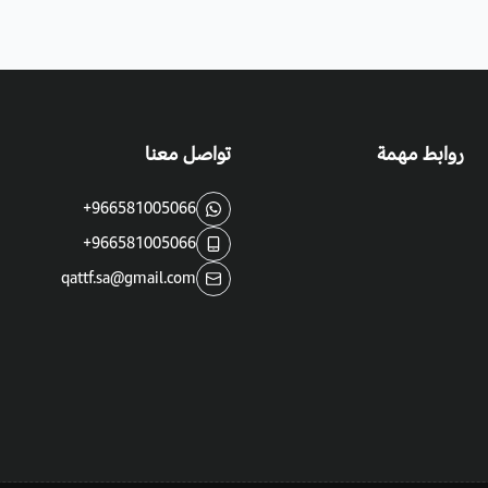
غنية بالحديد والصويدوم وفيتامين C والمغنيسيوم ومن البروتينات النباتية.
يجدد كرات الدم البيضاء.
مدر للبول.
مقوي للكبد والبنكرياس
روابط مهمة
تواصل معنا
تستخدم في علاج أمراض الصدر.
+966581005066
يمكن أن تصاب بالمن والدود والعفن، لذا
+966581005066
qattf.sa@gmail.com